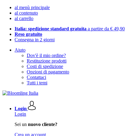
al menù principale
al contenuto
al carrello
Italia: spedizione standard gratuita
a partire da € 49,90
Reso gratuito
Consegna in 2 giorni
Aiuto
Dov'è il mio ordine?
Restituzione prodotti
Costi di spedizione
Opzioni di pagamento
Contattaci
Tutti i temi
Login
Login
Sei un
nuovo cliente?
Crea un account