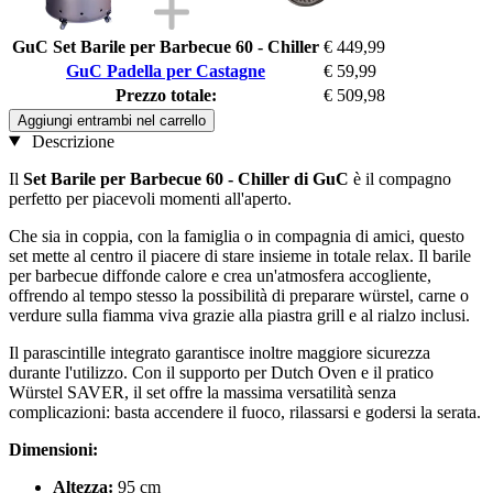
GuC Set Barile per Barbecue 60 - Chiller
€ 449,99
GuC Padella per Castagne
€ 59,99
Prezzo totale:
€ 509,98
Aggiungi entrambi nel carrello
Descrizione
Il
Set Barile per Barbecue 60 - Chiller di GuC
è il compagno
perfetto per piacevoli momenti all'aperto.
Che sia in coppia, con la famiglia o in compagnia di amici, questo
set mette al centro il piacere di stare insieme in totale relax. Il barile
per barbecue diffonde calore e crea un'atmosfera accogliente,
offrendo al tempo stesso la possibilità di preparare würstel, carne o
verdure sulla fiamma viva grazie alla piastra grill e al rialzo inclusi.
Il parascintille integrato garantisce inoltre maggiore sicurezza
durante l'utilizzo. Con il supporto per Dutch Oven e il pratico
Würstel SAVER, il set offre la massima versatilità senza
complicazioni: basta accendere il fuoco, rilassarsi e godersi la serata.
Dimensioni:
Altezza:
95 cm