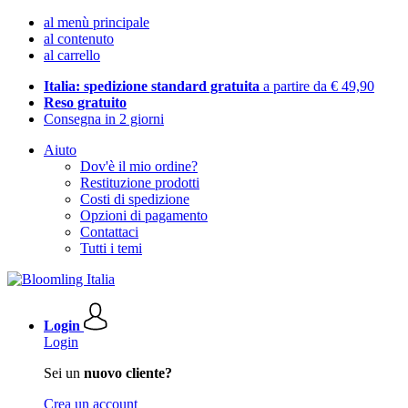
al menù principale
al contenuto
al carrello
Italia: spedizione standard gratuita
a partire da € 49,90
Reso gratuito
Consegna in 2 giorni
Aiuto
Dov'è il mio ordine?
Restituzione prodotti
Costi di spedizione
Opzioni di pagamento
Contattaci
Tutti i temi
Login
Login
Sei un
nuovo cliente?
Crea un account