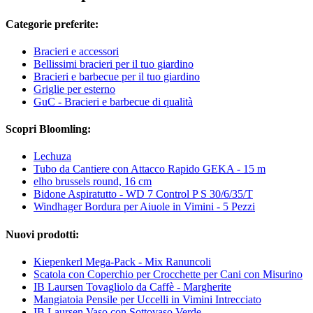
Categorie preferite:
Bracieri e accessori
Bellissimi bracieri per il tuo giardino
Bracieri e barbecue per il tuo giardino
Griglie per esterno
GuC - Bracieri e barbecue di qualità
Scopri Bloomling:
Lechuza
Tubo da Cantiere con Attacco Rapido GEKA - 15 m
elho brussels round, 16 cm
Bidone Aspiratutto - WD 7 Control P S 30/6/35/T
Windhager Bordura per Aiuole in Vimini - 5 Pezzi
Nuovi prodotti:
Kiepenkerl Mega-Pack - Mix Ranuncoli
Scatola con Coperchio per Crocchette per Cani con Misurino
IB Laursen Tovagliolo da Caffè - Margherite
Mangiatoia Pensile per Uccelli in Vimini Intrecciato
IB Laursen Vaso con Sottovaso Verde