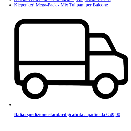
Kiepenkerl Mega-Pack - Mix Tulipani per Balcone
Italia: spedizione standard gratuita
a partire da € 49,90