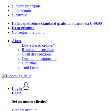
al menù principale
al contenuto
al carrello
Italia: spedizione standard gratuita
a partire da € 49,90
Reso gratuito
Consegna in 2 giorni
Aiuto
Dov'è il mio ordine?
Restituzione prodotti
Costi di spedizione
Opzioni di pagamento
Contattaci
Tutti i temi
Login
Login
Sei un
nuovo cliente?
Crea un account