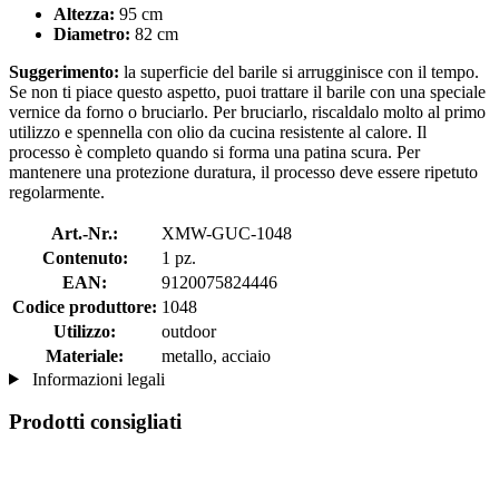
Altezza:
95 cm
Diametro:
82 cm
Suggerimento:
la superficie del barile si arrugginisce con il tempo.
Se non ti piace questo aspetto, puoi trattare il barile con una speciale
vernice da forno o bruciarlo. Per bruciarlo, riscaldalo molto al primo
utilizzo e spennella con olio da cucina resistente al calore. Il
processo è completo quando si forma una patina scura. Per
mantenere una protezione duratura, il processo deve essere ripetuto
regolarmente.
Art.-Nr.:
XMW-GUC-1048
Contenuto:
1 pz.
EAN:
9120075824446
Codice produttore:
1048
Utilizzo:
outdoor
Materiale:
metallo, acciaio
Informazioni legali
Prodotti consigliati