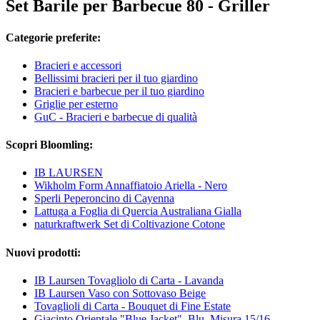
Set Barile per Barbecue 80 - Griller
Categorie preferite:
Bracieri e accessori
Bellissimi bracieri per il tuo giardino
Bracieri e barbecue per il tuo giardino
Griglie per esterno
GuC - Bracieri e barbecue di qualità
Scopri Bloomling:
IB LAURSEN
Wikholm Form Annaffiatoio Ariella - Nero
Sperli Peperoncino di Cayenna
Lattuga a Foglia di Quercia Australiana Gialla
naturkraftwerk Set di Coltivazione Cotone
Nuovi prodotti:
IB Laursen Tovagliolo di Carta - Lavanda
IB Laursen Vaso con Sottovaso Beige
Tovaglioli di Carta - Bouquet di Fine Estate
Giacinto Orientale "Blue Jacket", Blu, Misura 15/16