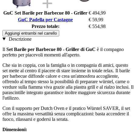
GuC Set Barile per Barbecue 80 - Griller
€ 494,99
GuC Padella per Castagne
€ 59,99
Prezzo totale:
€ 554,98
Aggiungi entrambi nel carrello
Descrizione
Il
Set Barile per Barbecue 80 - Griller di GuC
è il compagno
perfetto per piacevoli momenti all'aperto.
Che sia in coppia, con la famiglia o in compagnia di amici, questo
set mette al centro il piacere di stare insieme in totale relax. Il barile
per barbecue diffonde calore e crea un'atmosfera accogliente,
offrendo al tempo stesso la possibilità di preparare würstel, carne o
verdure sulla fiamma viva grazie alla piastra grill e al rialzo inclusi. Il
parascintille integrato garantisce inoltre maggiore sicurezza durante
l'utilizzo.
Con il supporto per Dutch Oven e il pratico Würstel SAVER, il set
offre la massima versatilità senza complicazioni: basta accendere il
fuoco, rilassarsi e godersi la serata.
Dimensioni: