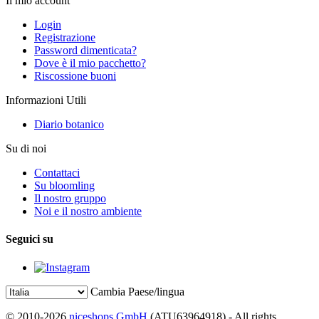
Il mio account
Login
Registrazione
Password dimenticata?
Dove è il mio pacchetto?
Riscossione buoni
Informazioni Utili
Diario botanico
Su di noi
Contattaci
Su bloomling
Il nostro gruppo
Noi e il nostro ambiente
Seguici su
Cambia Paese/lingua
© 2010-2026
niceshops GmbH
(ATU63964918) - All rights