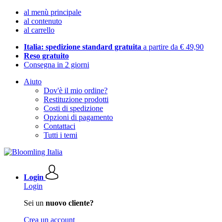
al menù principale
al contenuto
al carrello
Italia: spedizione standard gratuita
a partire da € 49,90
Reso gratuito
Consegna in 2 giorni
Aiuto
Dov'è il mio ordine?
Restituzione prodotti
Costi di spedizione
Opzioni di pagamento
Contattaci
Tutti i temi
Login
Login
Sei un
nuovo cliente?
Crea un account