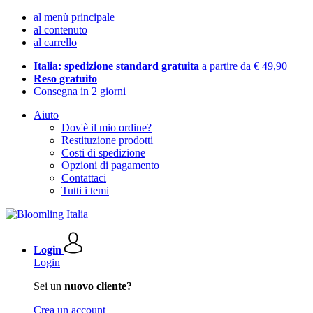
al menù principale
al contenuto
al carrello
Italia: spedizione standard gratuita
a partire da € 49,90
Reso gratuito
Consegna in 2 giorni
Aiuto
Dov'è il mio ordine?
Restituzione prodotti
Costi di spedizione
Opzioni di pagamento
Contattaci
Tutti i temi
Login
Login
Sei un
nuovo cliente?
Crea un account