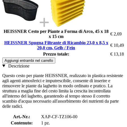
HEISSNER Cesto per Piante a Forma di Arco, 45 x 18
€ 2,69
x 15 cm
HEISSNER Spugna Filtrante di Ricambio 23,0 x 8,5 x
€ 10,49
20,0 cm, Gelb / Fein
Prezzo totale:
€ 13,18
Aggiungi entrambi nel carrello
Descrizione
Questo cesto per piante HEISSNER, realizzato in plastica resistente
agli agenti atmosferici e imputrescibile, consente di inserire e
rimuovere le piante da laghetto in modo ordinato e pratico. La
struttura a maglia fine del cesto limita la crescita incontrollata
all'interno del laghetto, garantendo al tempo stesso il corretto
scambio d'acqua necessario all'assorbimento dei nutrienti da parte
delle radici.
Art.-Nr.:
XAP-CF-TZ106-00
Contenuto:
1 pz.