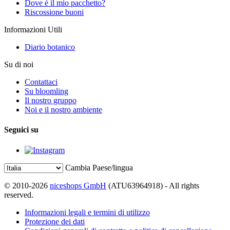
Dove è il mio pacchetto?
Riscossione buoni
Informazioni Utili
Diario botanico
Su di noi
Contattaci
Su bloomling
Il nostro gruppo
Noi e il nostro ambiente
Seguici su
Cambia Paese/lingua
© 2010-2026
niceshops GmbH
(ATU63964918) - All rights
reserved.
Informazioni legali e termini di utilizzo
Protezione dei dati