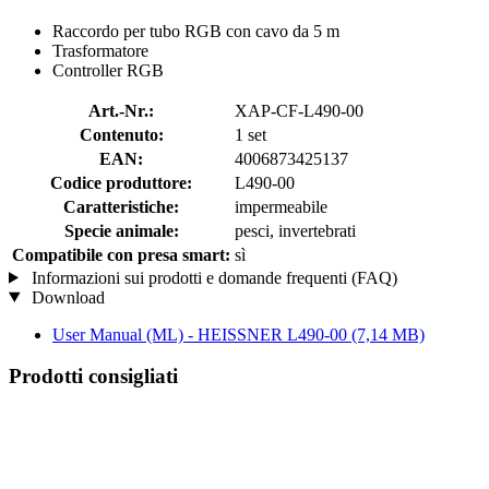
Raccordo per tubo RGB con cavo da 5 m
Trasformatore
Controller RGB
Art.-Nr.:
XAP-CF-L490-00
Contenuto:
1 set
EAN:
4006873425137
Codice produttore:
L490-00
Caratteristiche:
impermeabile
Specie animale:
pesci, invertebrati
Compatibile con presa smart:
sì
Informazioni sui prodotti e domande frequenti (FAQ)
Download
User Manual (ML) - HEISSNER L490-00
(7,14 MB)
Prodotti consigliati