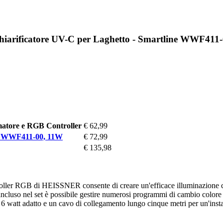
hiarificatore UV-C per Laghetto - Smartline WWF411
atore e RGB Controller
€ 62,99
ne WWF411-00, 11W
€ 72,99
€ 135,98
ler RGB di HEISSNER consente di creare un'efficace illuminazione color
incluso nel set è possibile gestire numerosi programmi di cambio colore 
watt adatto e un cavo di collegamento lungo cinque metri per un'install