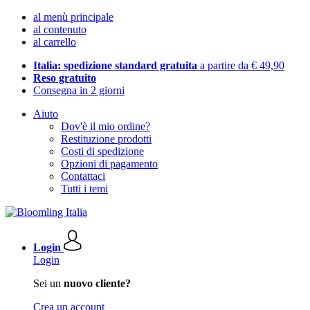
al menù principale
al contenuto
al carrello
Italia: spedizione standard gratuita
a partire da € 49,90
Reso gratuito
Consegna in 2 giorni
Aiuto
Dov'è il mio ordine?
Restituzione prodotti
Costi di spedizione
Opzioni di pagamento
Contattaci
Tutti i temi
Login
Login
Sei un
nuovo cliente?
Crea un account