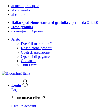
al menù principale
al contenuto
al carrello
Italia: spedizione standard gratuita
a partire da € 49,90
Reso gratuito
Consegna in 2 giorni
Aiuto
Dov'è il mio ordine?
Restituzione prodotti
Costi di spedizione
Opzioni di pagamento
Contattaci
Tutti i temi
Login
Login
Sei un
nuovo cliente?
Crea un account