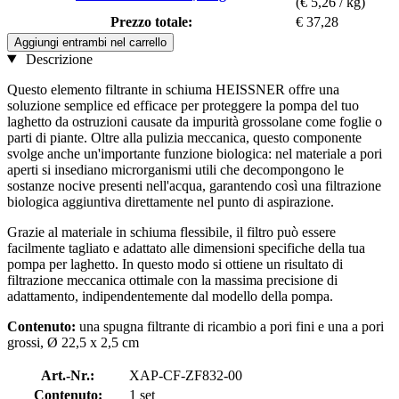
(€ 5,26 / kg)
Prezzo totale:
€ 37,28
Aggiungi entrambi nel carrello
Descrizione
Questo elemento filtrante in schiuma HEISSNER offre una
soluzione semplice ed efficace per proteggere la pompa del tuo
laghetto da ostruzioni causate da impurità grossolane come foglie o
parti di piante. Oltre alla pulizia meccanica, questo componente
svolge anche un'importante funzione biologica: nel materiale a pori
aperti si insediano microrganismi utili che decompongono le
sostanze nocive presenti nell'acqua, garantendo così una filtrazione
biologica aggiuntiva direttamente nel punto di aspirazione.
Grazie al materiale in schiuma flessibile, il filtro può essere
facilmente tagliato e adattato alle dimensioni specifiche della tua
pompa per laghetto. In questo modo si ottiene un risultato di
filtrazione meccanica ottimale con la massima precisione di
adattamento, indipendentemente dal modello della pompa.
Contenuto:
una spugna filtrante di ricambio a pori fini e una a pori
grossi, Ø 22,5 x 2,5 cm
Art.-Nr.:
XAP-CF-ZF832-00
Contenuto:
1 set