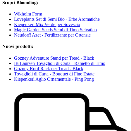
Scopri Bloomling:
Wikholm Form
Loveplants Set di Semi Bio - Erbe Aromatiche
Kiepenkerl Mix Verde per Sovescio
Magic Garden Seeds Semi di Timo Selvatico
Neudorff Azet - Fertilizzante per Ortensie
Nuovi prodotti:
Gozney Adventure Stand per Tread - Black
IB Laursen Tovaglioli di Carta - Rametto di Timo
Gozney Roof Rack per Tread - Black
Tovaglioli di Carta - Bouquet di Fine Estate
Kiepenkerl Aglio Ornamentale - Ping Pong