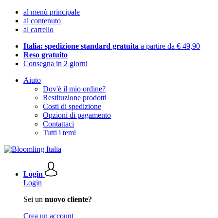
al menù principale
al contenuto
al carrello
Italia: spedizione standard gratuita
a partire da € 49,90
Reso gratuito
Consegna in 2 giorni
Aiuto
Dov'è il mio ordine?
Restituzione prodotti
Costi di spedizione
Opzioni di pagamento
Contattaci
Tutti i temi
Login
Login
Sei un
nuovo cliente?
Crea un account