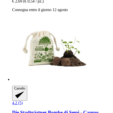
€ 2,69
(€ 0,54 / pz.)
Consegna entro il giorno 12 agosto
Carrello
4.2 (5)
Die Stadtgärtner
Bombe di Semi -​ Campo