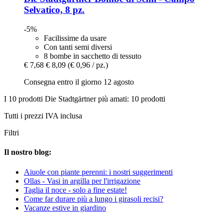
Selvatico, 8 pz.
-5%
Facilissime da usare
Con tanti semi diversi
8 bombe in sacchetto di tessuto
€ 7,68
€ 8,09
(€ 0,96 / pz.)
Consegna entro il giorno 12 agosto
I 10 prodotti Die Stadtgärtner più amati: 10 prodotti
Tutti i prezzi IVA inclusa
Filtri
Il nostro blog:
Aiuole con piante perenni: i nostri suggerimenti
Ollas - Vasi in argilla per l'irrigazione
Taglia il noce - solo a fine estate!
Come far durare più a lungo i girasoli recisi?
Vacanze estive in giardino