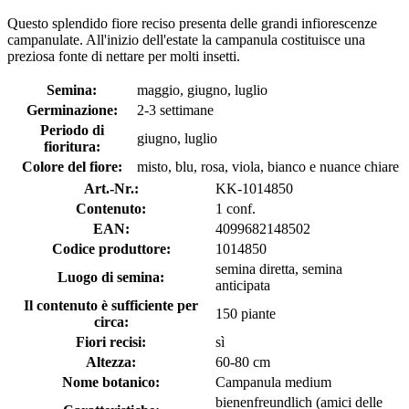
Questo splendido fiore reciso presenta delle grandi infiorescenze
campanulate. All'inizio dell'estate la campanula costituisce una
preziosa fonte di nettare per molti insetti.
Semina:
maggio, giugno, luglio
Germinazione:
2-3 settimane
Periodo di
giugno, luglio
fioritura:
Colore del fiore:
misto, blu, rosa, viola, bianco e nuance chiare
Art.-Nr.:
KK-1014850
Contenuto:
1 conf.
EAN:
4099682148502
Codice produttore:
1014850
semina diretta, semina
Luogo di semina:
anticipata
Il contenuto è sufficiente per
150 piante
circa:
Fiori recisi:
sì
Altezza:
60-80 cm
Nome botanico:
Campanula medium
bienenfreundlich (amici delle