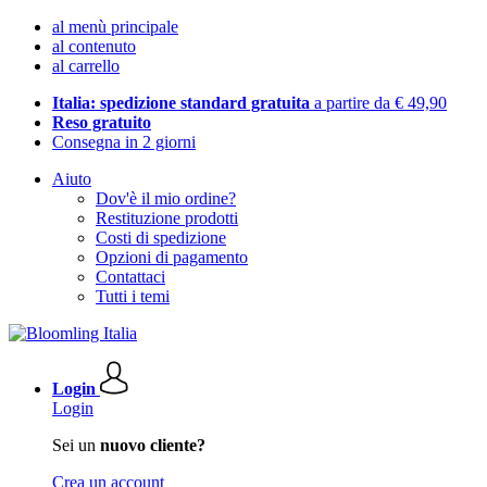
al menù principale
al contenuto
al carrello
Italia: spedizione standard gratuita
a partire da € 49,90
Reso gratuito
Consegna in 2 giorni
Aiuto
Dov'è il mio ordine?
Restituzione prodotti
Costi di spedizione
Opzioni di pagamento
Contattaci
Tutti i temi
Login
Login
Sei un
nuovo cliente?
Crea un account