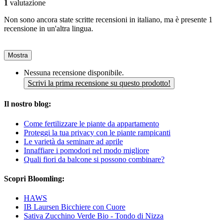
1
valutazione
Non sono ancora state scritte recensioni in italiano, ma è presente 1
recensione in un'altra lingua.
Mostra
Nessuna recensione disponibile.
Scrivi la prima recensione su questo prodotto!
Il nostro blog:
Come fertilizzare le piante da appartamento
Proteggi la tua privacy con le piante rampicanti
Le varietà da seminare ad aprile
Innaffiare i pomodori nel modo migliore
Quali fiori da balcone si possono combinare?
Scopri Bloomling:
HAWS
IB Laursen Bicchiere con Cuore
Sativa Zucchino Verde Bio - Tondo di Nizza