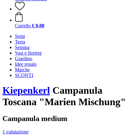
Carrello
€ 0,00
Semi
Terra
Semina
Vasi e fioriere
Giardino
Idee regalo
Marche
SCONTI
Kiepenkerl
Campanula
Toscana "Marien Mischung"
Campanula medium
1 valutazione