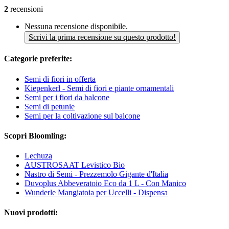
2
recensioni
Nessuna recensione disponibile.
Scrivi la prima recensione su questo prodotto!
Categorie preferite:
Semi di fiori in offerta
Kiepenkerl - Semi di fiori e piante ornamentali
Semi per i fiori da balcone
Semi di petunie
Semi per la coltivazione sul balcone
Scopri Bloomling:
Lechuza
AUSTROSAAT Levistico Bio
Nastro di Semi - Prezzemolo Gigante d'Italia
Duvoplus Abbeveratoio Eco da 1 L - Con Manico
Wunderle Mangiatoia per Uccelli - Dispensa
Nuovi prodotti: