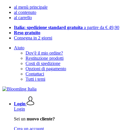
al menù principale
al contenuto
al carrello
Italia: spedizione standard gratuita
a partire da € 49,90
Reso gratuito
Consegna in 2 giorni
Aiuto
Dov'è il mio ordine?
Restituzione prodotti
Costi di spedizione
Opzioni di pagamento
Contattaci
Tutti i temi
Login
Login
Sei un
nuovo cliente?
Crea un account