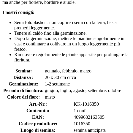
ma anche per fioriere, bordure e aiuole.
I nostri consigli:
Semi fotoblastici - non coprire i semi con la terra, basta
premerli leggermente.
Tenere al caldo fino alla germinazione.
Dopo la germinazione, mettere le piantine singolarmente in
vasi e continuare a coltivare in un luogo leggermente più
fresco.
Rimuovere regolarmente le piante appassite per prolungare la
fioritura.
Semina:
gennaio, febbraio, marzo
Distanza :
20 x 30 cm circa
Germinazione:
1-2 settimane
Periodo di fioritura:
giugno, luglio, agosto, settembre, ottobre
Colore del fiore:
misto
Art.-Nr.:
KK-1016350
Contenuto:
1 conf.
EAN:
4099682163505
Codice produttore:
1016350
Luogo di semina:
semina anticipata