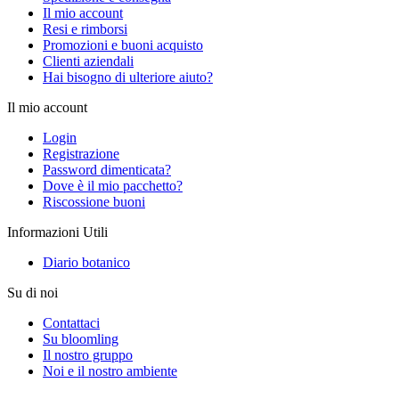
Il mio account
Resi e rimborsi
Promozioni e buoni acquisto
Clienti aziendali
Hai bisogno di ulteriore aiuto?
Il mio account
Login
Registrazione
Password dimenticata?
Dove è il mio pacchetto?
Riscossione buoni
Informazioni Utili
Diario botanico
Su di noi
Contattaci
Su bloomling
Il nostro gruppo
Noi e il nostro ambiente