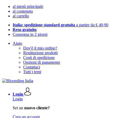
al menù principale
al contenuto
al carrello
Italia: spedizione standard gratuita
a partire da € 49,90
Reso gratuito
Consegna in 2 giorni
Aiuto
Dov'è il mio ordine?
Restituzione prodotti
Costi di spedizione
Opzioni di pagamento
Contattaci
Tutti i temi
Login
Login
Sei un
nuovo cliente?
Crea un account