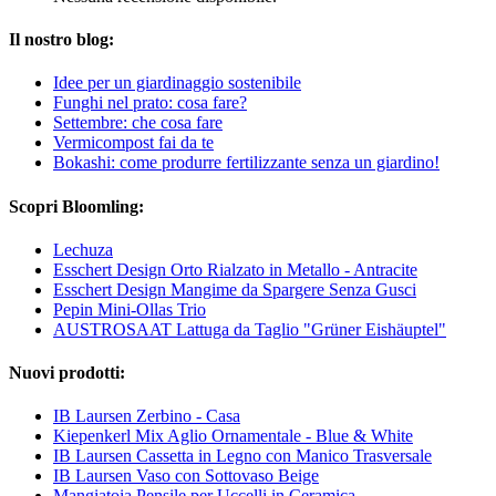
Il nostro blog:
Idee per un giardinaggio sostenibile
Funghi nel prato: cosa fare?
Settembre: che cosa fare
Vermicompost fai da te
Bokashi: come produrre fertilizzante senza un giardino!
Scopri Bloomling:
Lechuza
Esschert Design Orto Rialzato in Metallo - Antracite
Esschert Design Mangime da Spargere Senza Gusci
Pepin Mini-Ollas Trio
AUSTROSAAT Lattuga da Taglio "Grüner Eishäuptel"
Nuovi prodotti:
IB Laursen Zerbino - Casa
Kiepenkerl Mix Aglio Ornamentale - Blue & White
IB Laursen Cassetta in Legno con Manico Trasversale
IB Laursen Vaso con Sottovaso Beige
Mangiatoia Pensile per Uccelli in Ceramica