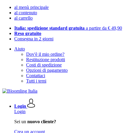
al menù principale
al contenuto
al carrello
Italia: spedizione standard gratuita
a partire da € 49,90
Reso gratuito
Consegna in 2 giorni
Aiuto
Dov'è il mio ordine?
Restituzione prodotti
Costi di spedizione
Opzioni di pagamento
Contattaci
Tutti i temi
Login
Login
Sei un
nuovo cliente?
Crea un account