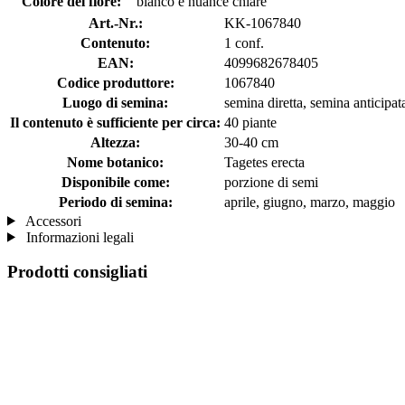
Colore del fiore:
bianco e nuance chiare
Art.-Nr.:
KK-1067840
Contenuto:
1 conf.
EAN:
4099682678405
Codice produttore:
1067840
Luogo di semina:
semina diretta, semina anticipat
Il contenuto è sufficiente per circa:
40 piante
Altezza:
30-40 cm
Nome botanico:
Tagetes erecta
Disponibile come:
porzione di semi
Periodo di semina:
aprile, giugno, marzo, maggio
Accessori
Informazioni legali
Prodotti consigliati