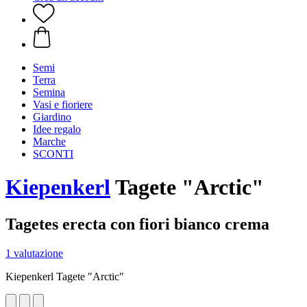
Semi
Terra
Semina
Vasi e fioriere
Giardino
Idee regalo
Marche
SCONTI
Kiepenkerl
Tagete "Arctic"
Tagetes erecta con fiori bianco crema
1 valutazione
Kiepenkerl Tagete "Arctic"