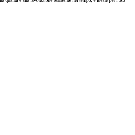
lta qualità e alla lavorazione resistente nel tempo, è ideale per l'uso