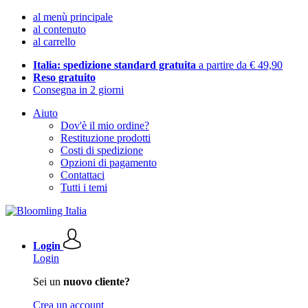
al menù principale
al contenuto
al carrello
Italia: spedizione standard gratuita
a partire da € 49,90
Reso gratuito
Consegna in 2 giorni
Aiuto
Dov'è il mio ordine?
Restituzione prodotti
Costi di spedizione
Opzioni di pagamento
Contattaci
Tutti i temi
Login
Login
Sei un
nuovo cliente?
Crea un account