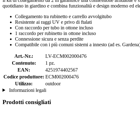
Il kit di collegamento da 2 m garantisce una connessione affidabile e stab
quotidiano in giardino e combina funzionalità e design moderno ed el
Collegamento tra rubinetto e carrello avvolgitubo
Resistente ai raggi UV e privo di ftalati
Con raccordo per tubo in ottone incluso
1 raccordo per rubinetto in ottone incluso
Connessione sicura e senza perdite
Compatibile con i più comuni sistemi a innesto (ad es. Gardena
Art.-Nr.:
LV-ECM002000476
Contenuto:
1 pz.
EAN:
4251974402567
Codice produttore:
ECM002000476
Utilizzo:
outdoor
Informazioni legali
Prodotti consigliati