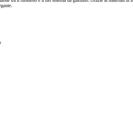
ile tra il rubinetto e il tuo sistema da giardino. Grazie ai materiali di a
egante.
)