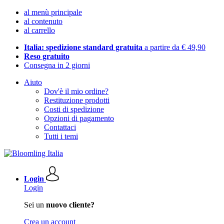
al menù principale
al contenuto
al carrello
Italia: spedizione standard gratuita
a partire da € 49,90
Reso gratuito
Consegna in 2 giorni
Aiuto
Dov'è il mio ordine?
Restituzione prodotti
Costi di spedizione
Opzioni di pagamento
Contattaci
Tutti i temi
Login
Login
Sei un
nuovo cliente?
Crea un account