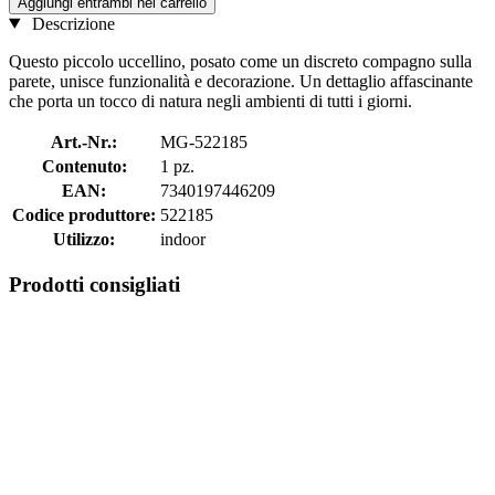
Aggiungi entrambi nel carrello
Descrizione
Questo piccolo uccellino, posato come un discreto compagno sulla
parete, unisce funzionalità e decorazione. Un dettaglio affascinante
che porta un tocco di natura negli ambienti di tutti i giorni.
Art.-Nr.:
MG-522185
Contenuto:
1 pz.
EAN:
7340197446209
Codice produttore:
522185
Utilizzo:
indoor
Prodotti consigliati