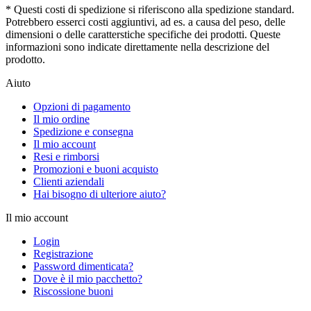
* Questi costi di spedizione si riferiscono alla spedizione standard.
Potrebbero esserci costi aggiuntivi, ad es. a causa del peso, delle
dimensioni o delle caratterstiche specifiche dei prodotti. Queste
informazioni sono indicate direttamente nella descrizione del
prodotto.
Aiuto
Opzioni di pagamento
Il mio ordine
Spedizione e consegna
Il mio account
Resi e rimborsi
Promozioni e buoni acquisto
Clienti aziendali
Hai bisogno di ulteriore aiuto?
Il mio account
Login
Registrazione
Password dimenticata?
Dove è il mio pacchetto?
Riscossione buoni