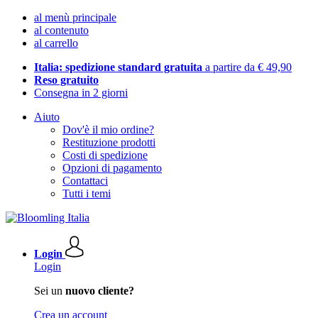
al menù principale
al contenuto
al carrello
Italia: spedizione standard gratuita
a partire da € 49,90
Reso gratuito
Consegna in 2 giorni
Aiuto
Dov'è il mio ordine?
Restituzione prodotti
Costi di spedizione
Opzioni di pagamento
Contattaci
Tutti i temi
Login
Login
Sei un
nuovo cliente?
Crea un account