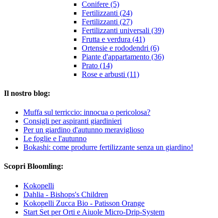
Conifere (5)
Fertilizzanti (24)
Fertilizzanti (27)
Fertilizzanti universali (39)
Frutta e verdura (41)
Ortensie e rododendri (6)
Piante d'appartamento (36)
Prato (14)
Rose e arbusti (11)
Il nostro blog:
Muffa sul terriccio: innocua o pericolosa?
Consigli per aspiranti giardinieri
Per un giardino d'autunno meraviglioso
Le foglie e l'autunno
Bokashi: come produrre fertilizzante senza un giardino!
Scopri Bloomling:
Kokopelli
Dahlia - Bishops's Children
Kokopelli Zucca Bio - Patisson Orange
Start Set per Orti e Aiuole Micro-Drip-System