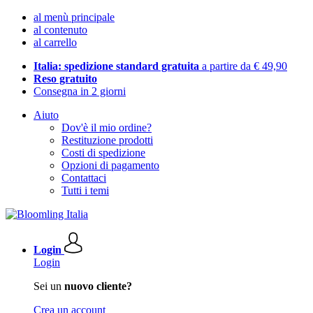
al menù principale
al contenuto
al carrello
Italia: spedizione standard gratuita
a partire da € 49,90
Reso gratuito
Consegna in 2 giorni
Aiuto
Dov'è il mio ordine?
Restituzione prodotti
Costi di spedizione
Opzioni di pagamento
Contattaci
Tutti i temi
Login
Login
Sei un
nuovo cliente?
Crea un account