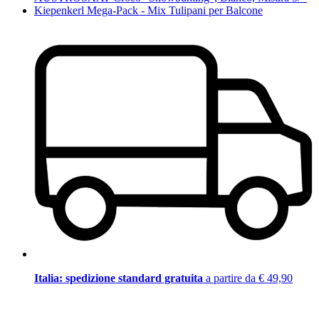
Kiepenkerl Mega-Pack - Mix Tulipani per Balcone
Italia: spedizione standard gratuita
a partire da € 49,90