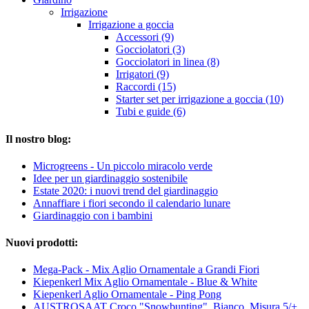
Irrigazione
Irrigazione a goccia
Accessori (9)
Gocciolatori (3)
Gocciolatori in linea (8)
Irrigatori (9)
Raccordi (15)
Starter set per irrigazione a goccia (10)
Tubi e guide (6)
Il nostro blog:
Microgreens - Un piccolo miracolo verde
Idee per un giardinaggio sostenibile
Estate 2020: i nuovi trend del giardinaggio
Annaffiare i fiori secondo il calendario lunare
Giardinaggio con i bambini
Nuovi prodotti:
Mega-Pack - Mix Aglio Ornamentale a Grandi Fiori
Kiepenkerl Mix Aglio Ornamentale - Blue & White
Kiepenkerl Aglio Ornamentale - Ping Pong
AUSTROSAAT Croco "Snowbunting", Bianco, Misura 5/+