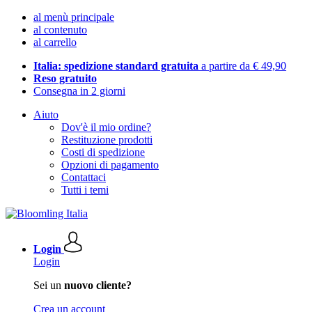
al menù principale
al contenuto
al carrello
Italia: spedizione standard gratuita
a partire da € 49,90
Reso gratuito
Consegna in 2 giorni
Aiuto
Dov'è il mio ordine?
Restituzione prodotti
Costi di spedizione
Opzioni di pagamento
Contattaci
Tutti i temi
Login
Login
Sei un
nuovo cliente?
Crea un account