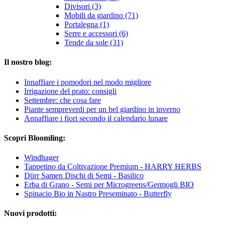
Divisori (3)
Mobili da giardino (71)
Portalegna (1)
Serre e accessori (6)
Tende da sole (31)
Il nostro blog:
Innaffiare i pomodori nel modo migliore
Irrigazione del prato: consigli
Settembre: che cosa fare
Piante sempreverdi per un bel giardino in inverno
Annaffiare i fiori secondo il calendario lunare
Scopri Bloomling:
Windhager
Tappetino da Coltivazione Premium - HARRY HERBS
Dürr Samen Dischi di Semi - Basilico
Erba di Grano - Semi per Microgreens/Germogli BIO
Spinacio Bio in Nastro Preseminato - Butterfly
Nuovi prodotti: