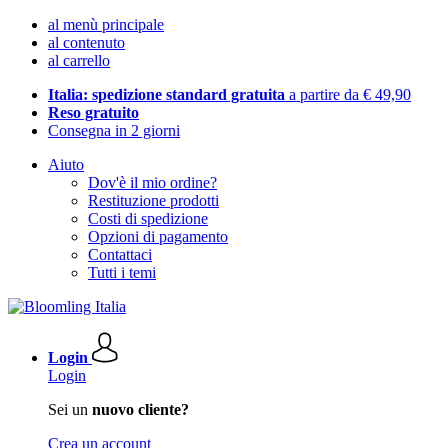
al menù principale
al contenuto
al carrello
Italia: spedizione standard gratuita
a partire da € 49,90
Reso gratuito
Consegna in 2 giorni
Aiuto
Dov'è il mio ordine?
Restituzione prodotti
Costi di spedizione
Opzioni di pagamento
Contattaci
Tutti i temi
Login
Login
Sei un
nuovo cliente?
Crea un account