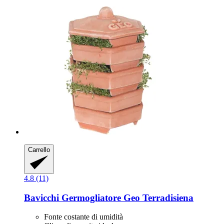
Carrello
4.8 (11)
Bavicchi
Germogliatore Geo Terradisiena
Fonte costante di umidità