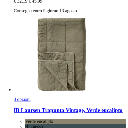
€ 32,19
€ 45,99
Consegna entro il giorno 13 agosto
3 opzioni
IB Laursen
Trapunta Vintage, Verde eucalipto
Verde eucalipto
Blu gesso