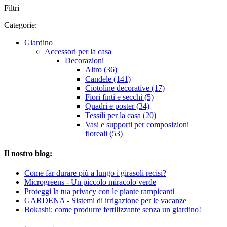
Filtri
Categorie:
Giardino
Accessori per la casa
Decorazioni
Altro (36)
Candele (141)
Ciotoline decorative (17)
Fiori finti e secchi (5)
Quadri e poster (34)
Tessili per la casa (20)
Vasi e supporti per composizioni
floreali (53)
Il nostro blog:
Come far durare più a lungo i girasoli recisi?
Microgreens - Un piccolo miracolo verde
Proteggi la tua privacy con le piante rampicanti
GARDENA - Sistemi di irrigazione per le vacanze
Bokashi: come produrre fertilizzante senza un giardino!