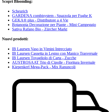
Scopri Bloomling:
Scheurich
GARDENA combisystem - Spazzola per Fughe K
GEKA® plus - Distributore a 4 Vie
Botanopia Decorazione per Piante - Mini Campeggio
Sativa Rafano Bio - Zürcher Markt
Nuovi prodotti:
IB Laursen Vaso in Vimini Intrecciato
IB Laursen Cassetta in Legno con Manico Trasversale
IB Laursen Tovagliolo di Carta - Zucche
AUSTROSAAT Trio di Cipolle - Fioritura Invernale
Kiepenkerl Mega-Pack - Mix Ranuncoli