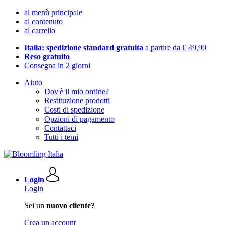
al menù principale
al contenuto
al carrello
Italia: spedizione standard gratuita
a partire da € 49,90
Reso gratuito
Consegna in 2 giorni
Aiuto
Dov'è il mio ordine?
Restituzione prodotti
Costi di spedizione
Opzioni di pagamento
Contattaci
Tutti i temi
Login
Login
Sei un
nuovo cliente?
Crea un account