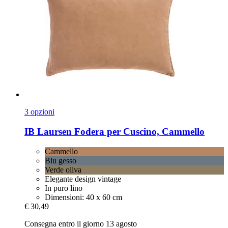
3 opzioni
IB Laursen
Fodera per Cuscino, Cammello
Cammello
Blu gesso
Verde oliva
Elegante design vintage
In puro lino
Dimensioni: 40 x 60 cm
€ 30,49
Consegna entro il giorno 13 agosto