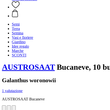
Semi
Terra
Semina
Vasi e fioriere
Giardino
Idee regalo
Marche
SCONTI
AUSTROSAAT
Bucaneve, 10 bu
Galanthus woronowii
1 valutazione
AUSTROSAAT Bucaneve