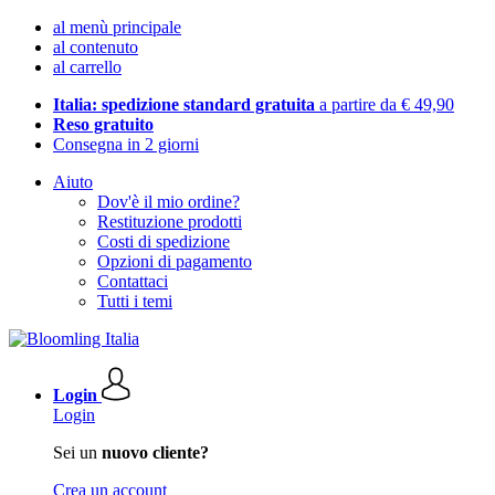
al menù principale
al contenuto
al carrello
Italia: spedizione standard gratuita
a partire da € 49,90
Reso gratuito
Consegna in 2 giorni
Aiuto
Dov'è il mio ordine?
Restituzione prodotti
Costi di spedizione
Opzioni di pagamento
Contattaci
Tutti i temi
Login
Login
Sei un
nuovo cliente?
Crea un account