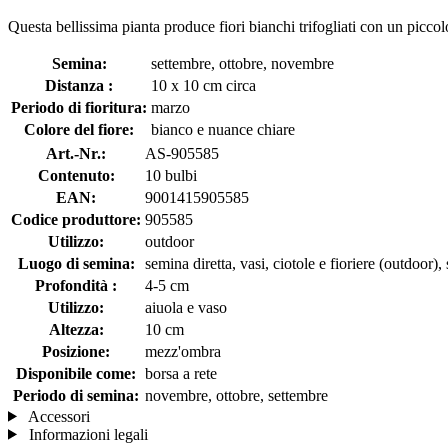
Questa bellissima pianta produce fiori bianchi trifogliati con un picco
Semina:
settembre, ottobre, novembre
Distanza :
10 x 10 cm circa
Periodo di fioritura:
marzo
Colore del fiore:
bianco e nuance chiare
Art.-Nr.:
AS-905585
Contenuto:
10 bulbi
EAN:
9001415905585
Codice produttore:
905585
Utilizzo:
outdoor
Luogo di semina:
semina diretta, vasi, ciotole e fioriere (outdoor), 
Profondità :
4-5 cm
Utilizzo:
aiuola e vaso
Altezza:
10 cm
Posizione:
mezz'ombra
Disponibile come:
borsa a rete
Periodo di semina:
novembre, ottobre, settembre
Accessori
Informazioni legali