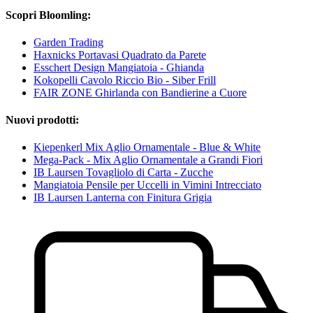
Scopri Bloomling:
Garden Trading
Haxnicks Portavasi Quadrato da Parete
Esschert Design Mangiatoia - Ghianda
Kokopelli Cavolo Riccio Bio - Siber Frill
FAIR ZONE Ghirlanda con Bandierine a Cuore
Nuovi prodotti:
Kiepenkerl Mix Aglio Ornamentale - Blue & White
Mega-Pack - Mix Aglio Ornamentale a Grandi Fiori
IB Laursen Tovagliolo di Carta - Zucche
Mangiatoia Pensile per Uccelli in Vimini Intrecciato
IB Laursen Lanterna con Finitura Grigia