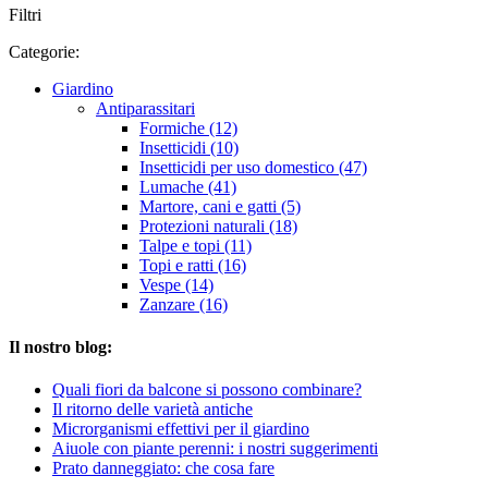
Filtri
Categorie:
Giardino
Antiparassitari
Formiche (12)
Insetticidi (10)
Insetticidi per uso domestico (47)
Lumache (41)
Martore, cani e gatti (5)
Protezioni naturali (18)
Talpe e topi (11)
Topi e ratti (16)
Vespe (14)
Zanzare (16)
Il nostro blog:
Quali fiori da balcone si possono combinare?
Il ritorno delle varietà antiche
Microrganismi effettivi per il giardino
Aiuole con piante perenni: i nostri suggerimenti
Prato danneggiato: che cosa fare