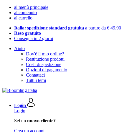
al menù principale
al contenuto
al carrello
Italia: spedizione standard gratuita
a partire da € 49,90
Reso gratuito
Consegna in 2 giorni
Aiuto
Dov'è il mio ordine?
Restituzione prodotti
Costi di spedizione
Opzioni di pagamento
Contattaci
Tutti i temi
Login
Login
Sei un
nuovo cliente?
Crea un account