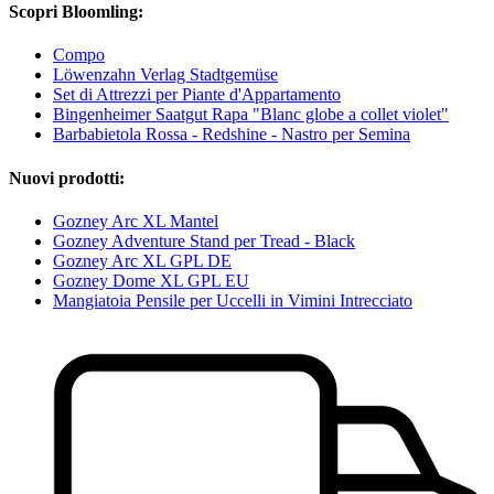
Scopri Bloomling:
Compo
Löwenzahn Verlag Stadtgemüse
Set di Attrezzi per Piante d'Appartamento
Bingenheimer Saatgut Rapa "Blanc globe a collet violet"
Barbabietola Rossa - Redshine - Nastro per Semina
Nuovi prodotti:
Gozney Arc XL Mantel
Gozney Adventure Stand per Tread - Black
Gozney Arc XL GPL DE
Gozney Dome XL GPL EU
Mangiatoia Pensile per Uccelli in Vimini Intrecciato