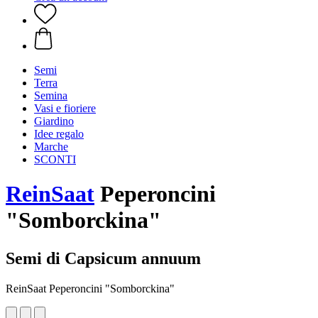
Semi
Terra
Semina
Vasi e fioriere
Giardino
Idee regalo
Marche
SCONTI
ReinSaat
Peperoncini
"Somborckina"
Semi di Capsicum annuum
ReinSaat Peperoncini "Somborckina"