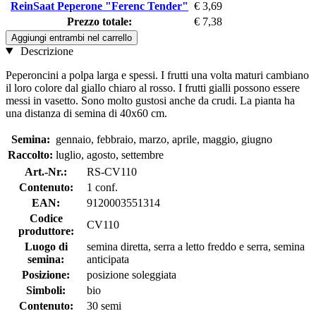
ReinSaat Peperone "Ferenc Tender"
€ 3,69
Prezzo totale:
€ 7,38
Aggiungi entrambi nel carrello
Descrizione
Peperoncini a polpa larga e spessi. I frutti una volta maturi cambiano
il loro colore dal giallo chiaro al rosso. I frutti gialli possono essere
messi in vasetto. Sono molto gustosi anche da crudi. La pianta ha
una distanza di semina di 40x60 cm.
Semina:
gennaio, febbraio, marzo, aprile, maggio, giugno
Raccolto:
luglio, agosto, settembre
Art.-Nr.:
RS-CV110
Contenuto:
1 conf.
EAN:
9120003551314
Codice
CV110
produttore:
Luogo di
semina diretta, serra a letto freddo e serra, semina
semina:
anticipata
Posizione:
posizione soleggiata
Simboli:
bio
Contenuto:
30 semi