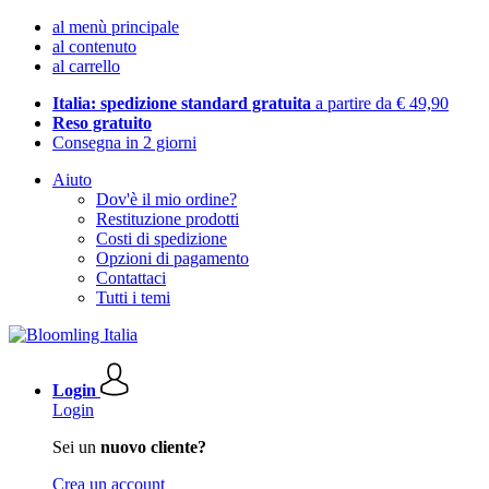
al menù principale
al contenuto
al carrello
Italia: spedizione standard gratuita
a partire da € 49,90
Reso gratuito
Consegna in 2 giorni
Aiuto
Dov'è il mio ordine?
Restituzione prodotti
Costi di spedizione
Opzioni di pagamento
Contattaci
Tutti i temi
Login
Login
Sei un
nuovo cliente?
Crea un account