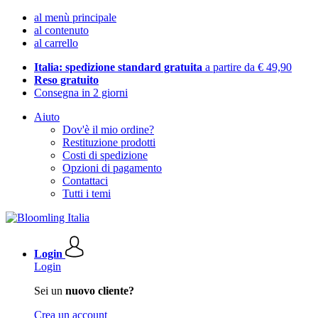
al menù principale
al contenuto
al carrello
Italia: spedizione standard gratuita
a partire da € 49,90
Reso gratuito
Consegna in 2 giorni
Aiuto
Dov'è il mio ordine?
Restituzione prodotti
Costi di spedizione
Opzioni di pagamento
Contattaci
Tutti i temi
Login
Login
Sei un
nuovo cliente?
Crea un account