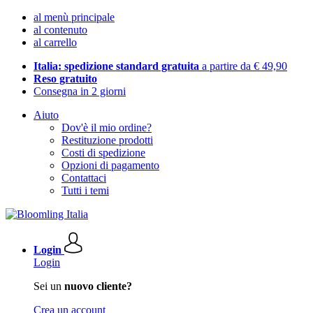
al menù principale
al contenuto
al carrello
Italia: spedizione standard gratuita
a partire da € 49,90
Reso gratuito
Consegna in 2 giorni
Aiuto
Dov'è il mio ordine?
Restituzione prodotti
Costi di spedizione
Opzioni di pagamento
Contattaci
Tutti i temi
Login
Login
Sei un
nuovo cliente?
Crea un account