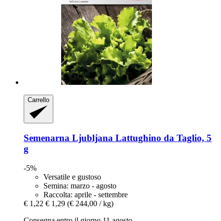
Carrello
Semenarna Ljubljana
Lattughino da Taglio, 5
g
-5%
Versatile e gustoso
Semina: marzo - agosto
Raccolta: aprile - settembre
€ 1,22
€ 1,29
(€ 244,00 / kg)
Consegna entro il giorno 11 agosto