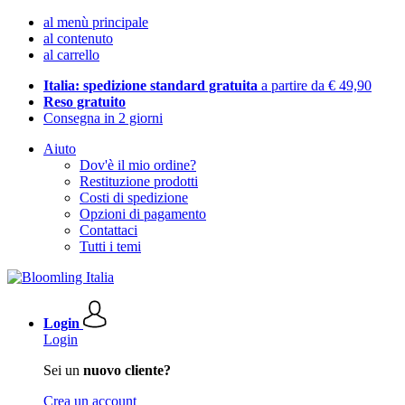
al menù principale
al contenuto
al carrello
Italia: spedizione standard gratuita
a partire da € 49,90
Reso gratuito
Consegna in 2 giorni
Aiuto
Dov'è il mio ordine?
Restituzione prodotti
Costi di spedizione
Opzioni di pagamento
Contattaci
Tutti i temi
Login
Login
Sei un
nuovo cliente?
Crea un account