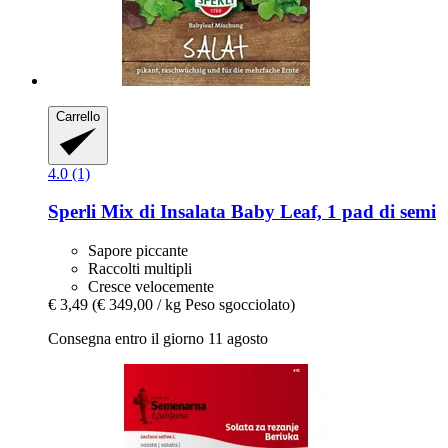
Carrello
4.0 (1)
Sperli
Mix di Insalata Baby Leaf, 1 pad di semi
Sapore piccante
Raccolti multipli
Cresce velocemente
€ 3,49
(€ 349,00 / kg Peso sgocciolato)
Consegna entro il giorno 11 agosto