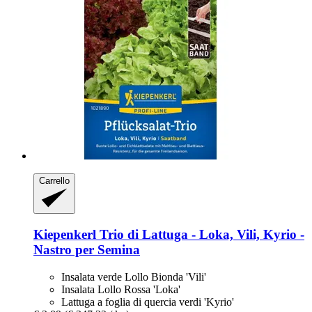
Carrello
Kiepenkerl
Trio di Lattuga -​ Loka, Vili, Kyrio -​
Nastro per Semina
Insalata verde Lollo Bionda 'Vili'
Insalata Lollo Rossa 'Loka'
Lattuga a foglia di quercia verdi 'Kyrio'