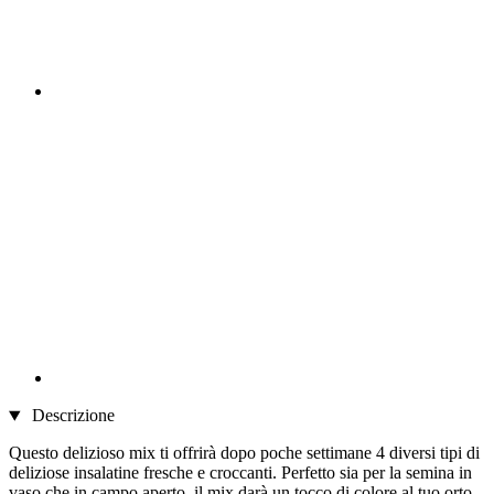
Descrizione
Questo delizioso mix ti offrirà dopo poche settimane 4 diversi tipi di
deliziose insalatine fresche e croccanti. Perfetto sia per la semina in
vaso che in campo aperto, il mix darà un tocco di colore al tuo orto.