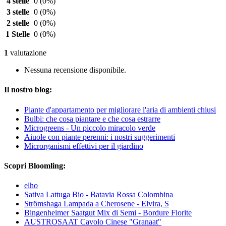
4 stelle
0
(0%)
3 stelle
0
(0%)
2 stelle
0
(0%)
1 Stelle
0
(0%)
1
valutazione
Nessuna recensione disponibile.
Il nostro blog:
Piante d'appartamento per migliorare l'aria di ambienti chiusi
Bulbi: che cosa piantare e che cosa estrarre
Microgreens - Un piccolo miracolo verde
Aiuole con piante perenni: i nostri suggerimenti
Microrganismi effettivi per il giardino
Scopri Bloomling:
elho
Sativa Lattuga Bio - Batavia Rossa Colombina
Strömshaga Lampada a Cherosene - Elvira, S
Bingenheimer Saatgut Mix di Semi - Bordure Fiorite
AUSTROSAAT Cavolo Cinese "Granaat"