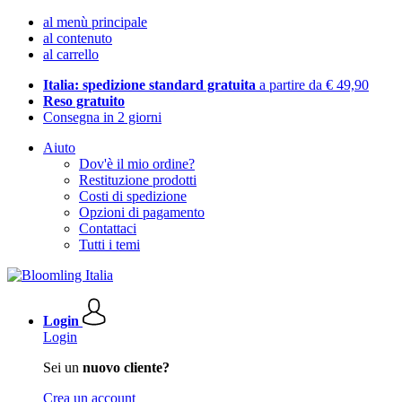
al menù principale
al contenuto
al carrello
Italia: spedizione standard gratuita
a partire da € 49,90
Reso gratuito
Consegna in 2 giorni
Aiuto
Dov'è il mio ordine?
Restituzione prodotti
Costi di spedizione
Opzioni di pagamento
Contattaci
Tutti i temi
Login
Login
Sei un
nuovo cliente?
Crea un account