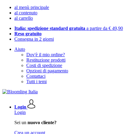
al menù principale
al contenuto
al carrello
Italia: spedizione standard gratuita
a partire da € 49,90
Reso gratuito
Consegna in 2 giorni
Aiuto
Dov'è il mio ordine?
Restituzione prodotti
Costi di spedizione
Opzioni di pagamento
Contattaci
Tutti i temi
Login
Login
Sei un
nuovo cliente?
Crea un account