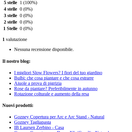
5 stelle
1
(100%)
4 stelle
0
(0%)
3 stelle
0
(0%)
2 stelle
0
(0%)
1 Stelle
0
(0%)
1
valutazione
Nessuna recensione disponibile.
Il nostro blog:
I migliori Slow Flowers? I fiori del tuo giardino
Bulbi: che cosa piantare e che cosa estrarre
Aiuole a prova di pigrizia
Rose da piantare? Preferibilmente in autunno
Rotazione colturale e aumento della resa
Nuovi prodotti:
Gozney Copertura per Arc e Arc Stand - Natural
Gozney Tagliapasta
IB Laursen Zerbino - Casa