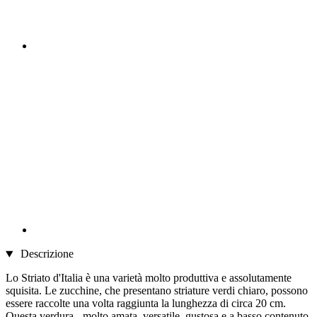
Descrizione
Lo Striato d'Italia è una varietà molto produttiva e assolutamente
squisita. Le zucchine, che presentano striature verdi chiaro, possono
essere raccolte una volta raggiunta la lunghezza di circa 20 cm.
Questa verdura - molto amata, versatile, gustosa e a basso contenuto