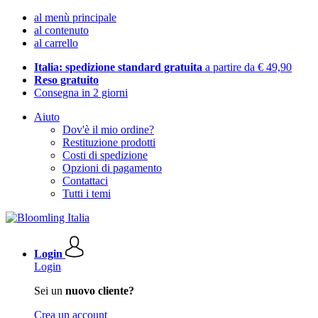
al menù principale
al contenuto
al carrello
Italia: spedizione standard gratuita
a partire da € 49,90
Reso gratuito
Consegna in 2 giorni
Aiuto
Dov'è il mio ordine?
Restituzione prodotti
Costi di spedizione
Opzioni di pagamento
Contattaci
Tutti i temi
Login
Login
Sei un
nuovo cliente?
Crea un account