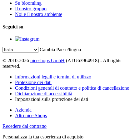
Su bloomling
Il nostro gruppo
Noi e il nostro ambiente
Seguici su
Cambia Paese/lingua
© 2010-2026
niceshops GmbH
(ATU63964918) - All rights
reserved.
Informazioni legali e termini di utilizzo
Protezione dei dati
Condizioni generali di contratto e politica di cancellazione
Dichiarazione di accessibilità
Impostazioni sulla protezione dei dati
Azienda
Altri nice Shops
Recedere dal contratto
Personalizza la tua esperienza di acquisto