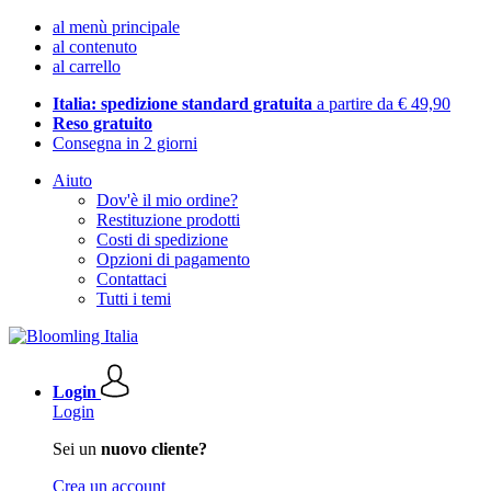
al menù principale
al contenuto
al carrello
Italia: spedizione standard gratuita
a partire da € 49,90
Reso gratuito
Consegna in 2 giorni
Aiuto
Dov'è il mio ordine?
Restituzione prodotti
Costi di spedizione
Opzioni di pagamento
Contattaci
Tutti i temi
Login
Login
Sei un
nuovo cliente?
Crea un account