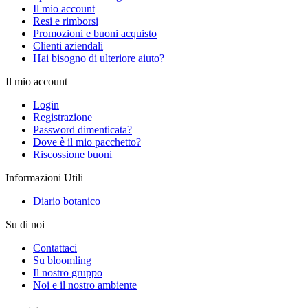
Il mio account
Resi e rimborsi
Promozioni e buoni acquisto
Clienti aziendali
Hai bisogno di ulteriore aiuto?
Il mio account
Login
Registrazione
Password dimenticata?
Dove è il mio pacchetto?
Riscossione buoni
Informazioni Utili
Diario botanico
Su di noi
Contattaci
Su bloomling
Il nostro gruppo
Noi e il nostro ambiente