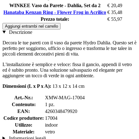
WINKEE Vaso da Parete - Dahlia, Set da 2
€ 20,49
Hanataba Kenzan Ring - Flower Frog in Acrilico
€ 35,48
Prezzo totale:
€ 55,97
Aggiungi entrambi nel carrello
Descrizione
Decora le tue pareti con il vaso da parete Hydro Dahlia. Questo set è
perfetto per soggiorno, ufficio o ingresso e trasforma le tue talee in
piccoli elementi decorativi pieni di vita.
L'installazione è semplice e veloce: fissa il gancio, appendi il vetro
ed è subito pronto. Una soluzione salvaspazio ed elegante per
aggiungere un tocco di verde in ogni ambiente.
Dimensioni (L x P x A):
13 x 12 x 14 cm
Art.-Nr.:
XMW-MAG-17004
Contenuto:
1 pz.
EAN:
4260348479920
Codice produttore:
17004
Utilizzo:
indoor
Materiale:
vetro
Informazioni legali