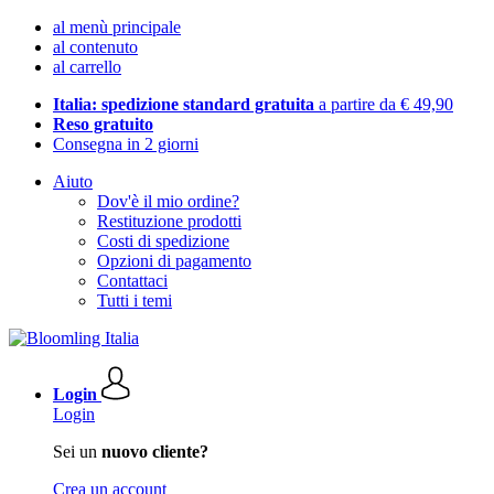
al menù principale
al contenuto
al carrello
Italia: spedizione standard gratuita
a partire da € 49,90
Reso gratuito
Consegna in 2 giorni
Aiuto
Dov'è il mio ordine?
Restituzione prodotti
Costi di spedizione
Opzioni di pagamento
Contattaci
Tutti i temi
Login
Login
Sei un
nuovo cliente?
Crea un account