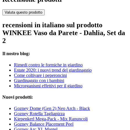
Valuta questo prodotto
recensioni in italiano sul prodotto
WINKEE Vaso da Parete - Dahlia, Set da
2
Il nostro blog:
Rimedi contro le formiche in giardino
Estate 2020: i nuovi trend del giardinaggio
Come coltivare i peperoncini
Giardinaggio con i bambini
Microrganismi effettivi per il giardino
Nuovi prodotti:
Gozney Dome (Gen 2) Neo Arch - Black
Gozney Rotella Tagliapizza
Kiepenkerl Mega-Pack - Mix Ranuncoli
Gozney Balance Placement Peel
Gozney Arc XL Mantel