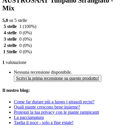
AUSTROSAAT Tulipano Sfrangiato -
Mix
5,0
su 5 stelle
5 stelle
1
(100%)
4 stelle
0
(0%)
3 stelle
0
(0%)
2 stelle
0
(0%)
1 Stelle
0
(0%)
1
valutazione
Nessuna recensione disponibile.
Scrivi la prima recensione su questo prodotto!
Il nostro blog:
Come far durare più a lungo i girasoli recisi?
Quali piante crescono bene insieme?
Proteggi la tua privacy con le piante rampicanti
La pacciamatura
Taglia il noce - solo a fine estate!