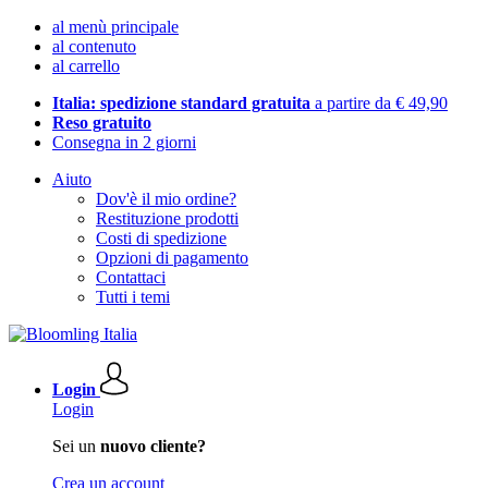
al menù principale
al contenuto
al carrello
Italia: spedizione standard gratuita
a partire da € 49,90
Reso gratuito
Consegna in 2 giorni
Aiuto
Dov'è il mio ordine?
Restituzione prodotti
Costi di spedizione
Opzioni di pagamento
Contattaci
Tutti i temi
Login
Login
Sei un
nuovo cliente?
Crea un account