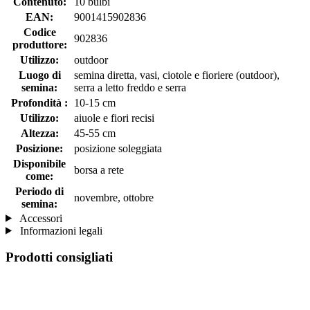
Contenuto:
10 bulbi
EAN:
9001415902836
Codice
902836
produttore:
Utilizzo:
outdoor
Luogo di
semina diretta, vasi, ciotole e fioriere (outdoor),
semina:
serra a letto freddo e serra
Profondità :
10-15 cm
Utilizzo:
aiuole e fiori recisi
Altezza:
45-55 cm
Posizione:
posizione soleggiata
Disponibile
borsa a rete
come:
Periodo di
novembre, ottobre
semina:
Accessori
Informazioni legali
Prodotti consigliati