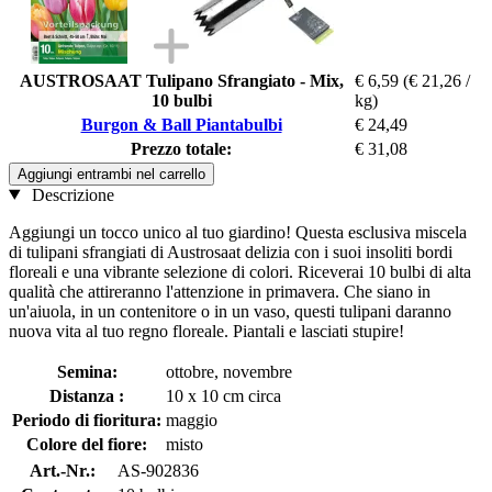
AUSTROSAAT Tulipano Sfrangiato - Mix,
€ 6,59
(€ 21,26 /
10 bulbi
kg)
Burgon & Ball Piantabulbi
€ 24,49
Prezzo totale:
€ 31,08
Aggiungi entrambi nel carrello
Descrizione
Aggiungi un tocco unico al tuo giardino! Questa esclusiva miscela
di tulipani sfrangiati di Austrosaat delizia con i suoi insoliti bordi
floreali e una vibrante selezione di colori. Riceverai 10 bulbi di alta
qualità che attireranno l'attenzione in primavera. Che siano in
un'aiuola, in un contenitore o in un vaso, questi tulipani daranno
nuova vita al tuo regno floreale. Piantali e lasciati stupire!
Semina:
ottobre, novembre
Distanza :
10 x 10 cm circa
Periodo di fioritura:
maggio
Colore del fiore:
misto
Art.-Nr.:
AS-902836