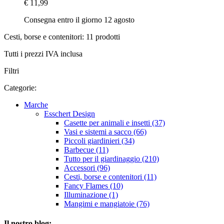
€ 11,99
Consegna entro il giorno 12 agosto
Cesti, borse e contenitori: 11 prodotti
Tutti i prezzi IVA inclusa
Filtri
Categorie:
Marche
Esschert Design
Casette per animali e insetti (37)
Vasi e sistemi a sacco (66)
Piccoli giardinieri (34)
Barbecue (11)
Tutto per il giardinaggio (210)
Accessori (96)
Cesti, borse e contenitori (11)
Fancy Flames (10)
Illuminazione (1)
Mangimi e mangiatoie (76)
Il nostro blog: