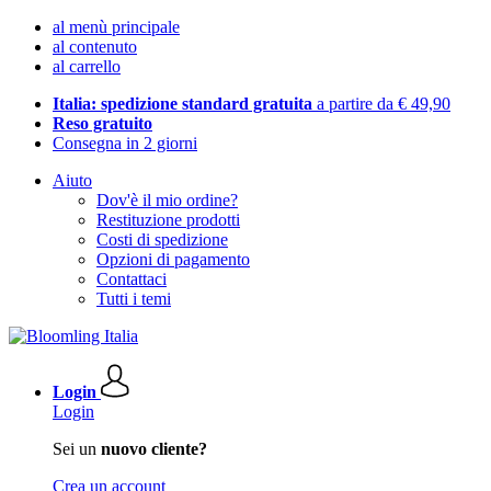
al menù principale
al contenuto
al carrello
Italia: spedizione standard gratuita
a partire da € 49,90
Reso gratuito
Consegna in 2 giorni
Aiuto
Dov'è il mio ordine?
Restituzione prodotti
Costi di spedizione
Opzioni di pagamento
Contattaci
Tutti i temi
Login
Login
Sei un
nuovo cliente?
Crea un account