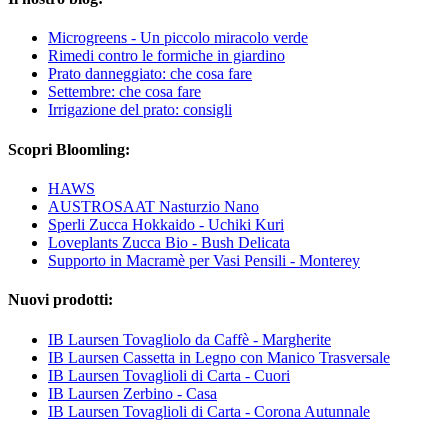
Microgreens - Un piccolo miracolo verde
Rimedi contro le formiche in giardino
Prato danneggiato: che cosa fare
Settembre: che cosa fare
Irrigazione del prato: consigli
Scopri Bloomling:
HAWS
AUSTROSAAT Nasturzio Nano
Sperli Zucca Hokkaido - Uchiki Kuri
Loveplants Zucca Bio - Bush Delicata
Supporto in Macramè per Vasi Pensili - Monterey
Nuovi prodotti:
IB Laursen Tovagliolo da Caffè - Margherite
IB Laursen Cassetta in Legno con Manico Trasversale
IB Laursen Tovaglioli di Carta - Cuori
IB Laursen Zerbino - Casa
IB Laursen Tovaglioli di Carta - Corona Autunnale