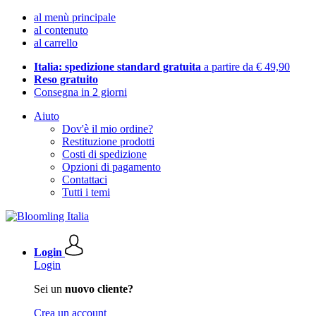
al menù principale
al contenuto
al carrello
Italia: spedizione standard gratuita
a partire da € 49,90
Reso gratuito
Consegna in 2 giorni
Aiuto
Dov'è il mio ordine?
Restituzione prodotti
Costi di spedizione
Opzioni di pagamento
Contattaci
Tutti i temi
Login
Login
Sei un
nuovo cliente?
Crea un account