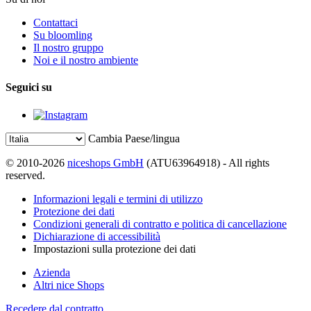
Contattaci
Su bloomling
Il nostro gruppo
Noi e il nostro ambiente
Seguici su
Cambia Paese/lingua
© 2010-2026
niceshops GmbH
(ATU63964918) - All rights
reserved.
Informazioni legali e termini di utilizzo
Protezione dei dati
Condizioni generali di contratto e politica di cancellazione
Dichiarazione di accessibilità
Impostazioni sulla protezione dei dati
Azienda
Altri nice Shops
Recedere dal contratto