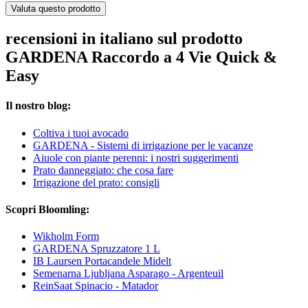
Valuta questo prodotto
recensioni in italiano sul prodotto
GARDENA Raccordo a 4 Vie Quick &
Easy
Il nostro blog:
Coltiva i tuoi avocado
GARDENA - Sistemi di irrigazione per le vacanze
Aiuole con piante perenni: i nostri suggerimenti
Prato danneggiato: che cosa fare
Irrigazione del prato: consigli
Scopri Bloomling:
Wikholm Form
GARDENA Spruzzatore 1 L
IB Laursen Portacandele Midelt
Semenarna Ljubljana Asparago - Argenteuil
ReinSaat Spinacio - Matador