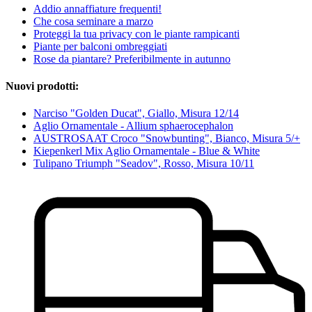
Addio annaffiature frequenti!
Che cosa seminare a marzo
Proteggi la tua privacy con le piante rampicanti
Piante per balconi ombreggiati
Rose da piantare? Preferibilmente in autunno
Nuovi prodotti:
Narciso "Golden Ducat", Giallo, Misura 12/14
Aglio Ornamentale - Allium sphaerocephalon
AUSTROSAAT Croco "Snowbunting", Bianco, Misura 5/+
Kiepenkerl Mix Aglio Ornamentale - Blue & White
Tulipano Triumph "Seadov", Rosso, Misura 10/11