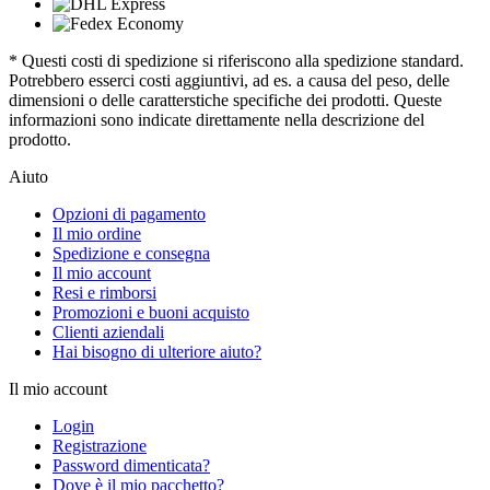
* Questi costi di spedizione si riferiscono alla spedizione standard.
Potrebbero esserci costi aggiuntivi, ad es. a causa del peso, delle
dimensioni o delle caratterstiche specifiche dei prodotti. Queste
informazioni sono indicate direttamente nella descrizione del
prodotto.
Aiuto
Opzioni di pagamento
Il mio ordine
Spedizione e consegna
Il mio account
Resi e rimborsi
Promozioni e buoni acquisto
Clienti aziendali
Hai bisogno di ulteriore aiuto?
Il mio account
Login
Registrazione
Password dimenticata?
Dove è il mio pacchetto?