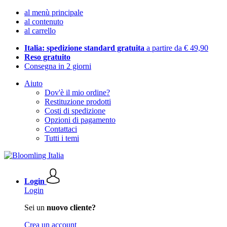
al menù principale
al contenuto
al carrello
Italia: spedizione standard gratuita
a partire da € 49,90
Reso gratuito
Consegna in 2 giorni
Aiuto
Dov'è il mio ordine?
Restituzione prodotti
Costi di spedizione
Opzioni di pagamento
Contattaci
Tutti i temi
Login
Login
Sei un
nuovo cliente?
Crea un account