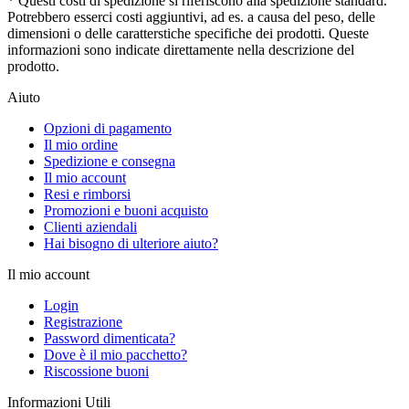
* Questi costi di spedizione si riferiscono alla spedizione standard.
Potrebbero esserci costi aggiuntivi, ad es. a causa del peso, delle
dimensioni o delle caratterstiche specifiche dei prodotti. Queste
informazioni sono indicate direttamente nella descrizione del
prodotto.
Aiuto
Opzioni di pagamento
Il mio ordine
Spedizione e consegna
Il mio account
Resi e rimborsi
Promozioni e buoni acquisto
Clienti aziendali
Hai bisogno di ulteriore aiuto?
Il mio account
Login
Registrazione
Password dimenticata?
Dove è il mio pacchetto?
Riscossione buoni
Informazioni Utili