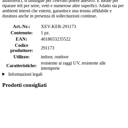
atmosferici, si distingue per l'elevato potere adesivo. È ideale per
riparare teli per serre, vetri e numerose altre superfici. Adatto sia per
ambienti interni che esterni, garantisce una tenuta affidabile e
duratura anche in presenza di sollecitazioni continue.
Art.-Nr.:
XEV-KER-291173
Contenuto:
1 pz.
EAN:
4018653235522
Codice
291173
produttore:
Utilizzo:
indoor, outdoor
resistente ai raggi UV, resistente alle
Caratteristiche:
intemperie
Informazioni legali
Prodotti consigliati