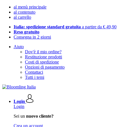
al menù principale
al contenuto
al carrello
Italia: spedizione standard gratuita
a partire da € 49,90
Reso gratuito
Consegna in 2 giorni
Aiuto
Dov'è il mio ordine?
Restituzione prodotti
Costi di spedizione
Opzioni di pagamento
Contattaci
Tutti i temi
Login
Login
Sei un
nuovo cliente?
Crea un account