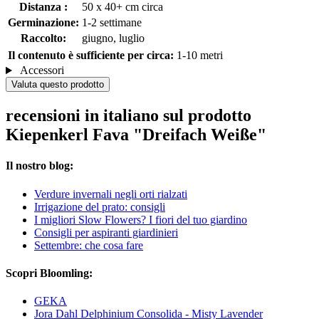
Distanza :
50 x 40+ cm circa
Germinazione:
1-2 settimane
Raccolto:
giugno, luglio
Il contenuto è sufficiente per circa:
1-10 metri
Accessori
Valuta questo prodotto
recensioni in italiano sul prodotto
Kiepenkerl Fava "Dreifach Weiße"
Il nostro blog:
Verdure invernali negli orti rialzati
Irrigazione del prato: consigli
I migliori Slow Flowers? I fiori del tuo giardino
Consigli per aspiranti giardinieri
Settembre: che cosa fare
Scopri Bloomling:
GEKA
Jora Dahl Delphinium Consolida - Misty Lavender