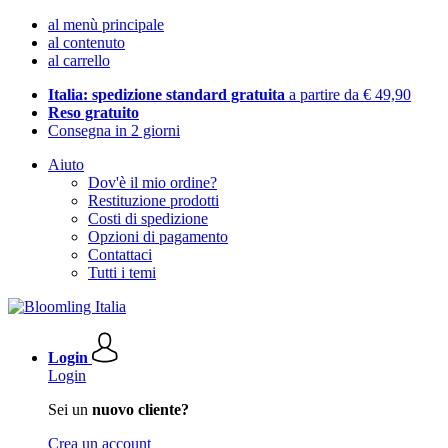
al menù principale
al contenuto
al carrello
Italia: spedizione standard gratuita
a partire da € 49,90
Reso gratuito
Consegna in 2 giorni
Aiuto
Dov'è il mio ordine?
Restituzione prodotti
Costi di spedizione
Opzioni di pagamento
Contattaci
Tutti i temi
Login
Login
Sei un
nuovo cliente?
Crea un account