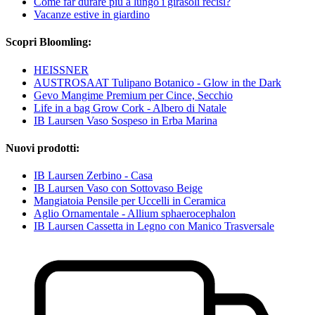
Come far durare più a lungo i girasoli recisi?
Vacanze estive in giardino
Scopri Bloomling:
HEISSNER
AUSTROSAAT Tulipano Botanico - Glow in the Dark
Gevo Mangime Premium per Cince, Secchio
Life in a bag Grow Cork - Albero di Natale
IB Laursen Vaso Sospeso in Erba Marina
Nuovi prodotti:
IB Laursen Zerbino - Casa
IB Laursen Vaso con Sottovaso Beige
Mangiatoia Pensile per Uccelli in Ceramica
Aglio Ornamentale - Allium sphaerocephalon
IB Laursen Cassetta in Legno con Manico Trasversale