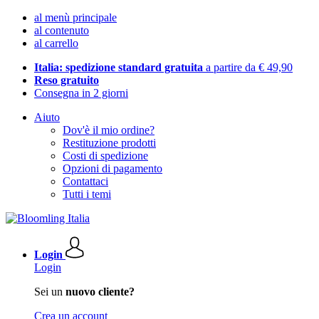
al menù principale
al contenuto
al carrello
Italia: spedizione standard gratuita
a partire da € 49,90
Reso gratuito
Consegna in 2 giorni
Aiuto
Dov'è il mio ordine?
Restituzione prodotti
Costi di spedizione
Opzioni di pagamento
Contattaci
Tutti i temi
Login
Login
Sei un
nuovo cliente?
Crea un account