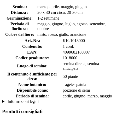
Semina:
marzo, aprile, maggio, giugno
Distanza :
20 x 30 cm circa, 20-30 cm
Germinazione:
1-2 settimane
Periodo di
maggio, giugno, luglio, agosto, settembre,
fioritura:
ottobre
Colore del fiore:
misto, rosso, giallo, arancione
Art.-Nr.:
KK-1018000
Contenuto:
1 conf.
EAN:
4099682180007
Codice produttore:
1018000
semina diretta, semina
Luogo di semina:
anticipata
Il contenuto è sufficiente per
50 piante
circa:
Nome botanico:
Tagetes patula
Disponibile come:
porzione di semi
Periodo di semina:
aprile, giugno, marzo, maggio
Informazioni legali
Prodotti consigliati