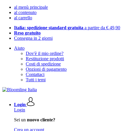
al menù principale
al contenuto
al carrello
Italia: spedizione standard gratuita
a partire da € 49,90
Reso gratuito
Consegna in 2 giorni
Aiuto
Dov'è il mio ordine?
Restituzione prodotti
Costi di spedizione
Opzioni di pagamento
Contattaci
Tutti i temi
Login
Login
Sei un
nuovo cliente?
Crea un account