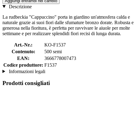
Aggiungi entrambi nel carrello
Descrizione
La rudbeckia "Cappuccino" porta in giardino un'atmosfera calda e
naturale grazie ai suoi fiori dalle sfumature bronzo dorate. Robusta e
generosa nella fioritura, è perfetta per ravvivare le aiuole per molte
settimane e per realizzare splendidi fiori recisi di lunga durata.
Art.-Nr.:
KO-F1537
Contenuto:
500 semi
EAN:
3666778007473
Codice produttore:
F1537
Informazioni legali
Prodotti consigliati