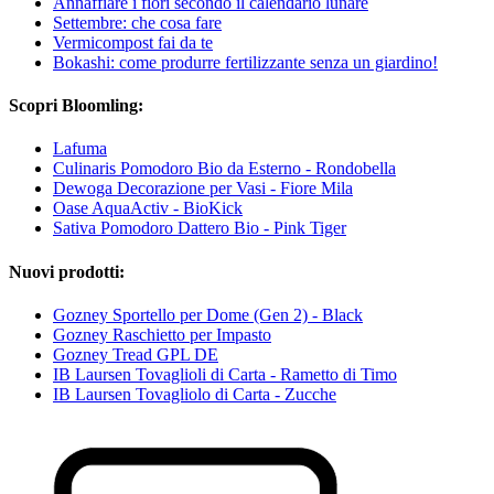
Annaffiare i fiori secondo il calendario lunare
Settembre: che cosa fare
Vermicompost fai da te
Bokashi: come produrre fertilizzante senza un giardino!
Scopri Bloomling:
Lafuma
Culinaris Pomodoro Bio da Esterno - Rondobella
Dewoga Decorazione per Vasi - Fiore Mila
Oase AquaActiv - BioKick
Sativa Pomodoro Dattero Bio - Pink Tiger
Nuovi prodotti:
Gozney Sportello per Dome (Gen 2) - Black
Gozney Raschietto per Impasto
Gozney Tread GPL DE
IB Laursen Tovaglioli di Carta - Rametto di Timo
IB Laursen Tovagliolo di Carta - Zucche