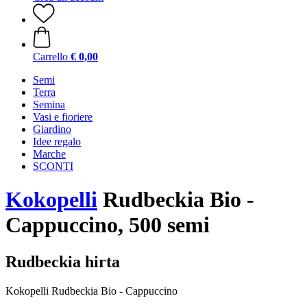
Carrello
€ 0,00
Semi
Terra
Semina
Vasi e fioriere
Giardino
Idee regalo
Marche
SCONTI
Kokopelli
Rudbeckia Bio -
Cappuccino, 500 semi
Rudbeckia hirta
Kokopelli Rudbeckia Bio - Cappuccino