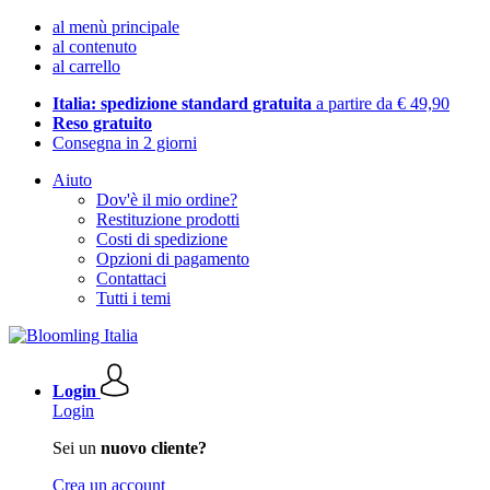
al menù principale
al contenuto
al carrello
Italia: spedizione standard gratuita
a partire da € 49,90
Reso gratuito
Consegna in 2 giorni
Aiuto
Dov'è il mio ordine?
Restituzione prodotti
Costi di spedizione
Opzioni di pagamento
Contattaci
Tutti i temi
Login
Login
Sei un
nuovo cliente?
Crea un account