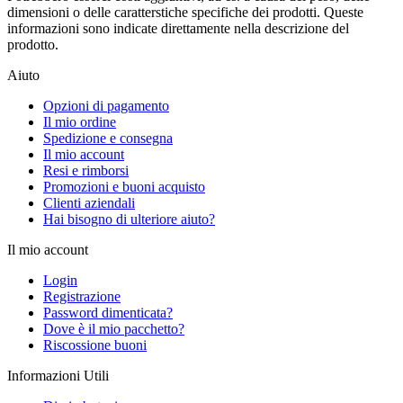
dimensioni o delle caratterstiche specifiche dei prodotti. Queste
informazioni sono indicate direttamente nella descrizione del
prodotto.
Aiuto
Opzioni di pagamento
Il mio ordine
Spedizione e consegna
Il mio account
Resi e rimborsi
Promozioni e buoni acquisto
Clienti aziendali
Hai bisogno di ulteriore aiuto?
Il mio account
Login
Registrazione
Password dimenticata?
Dove è il mio pacchetto?
Riscossione buoni
Informazioni Utili