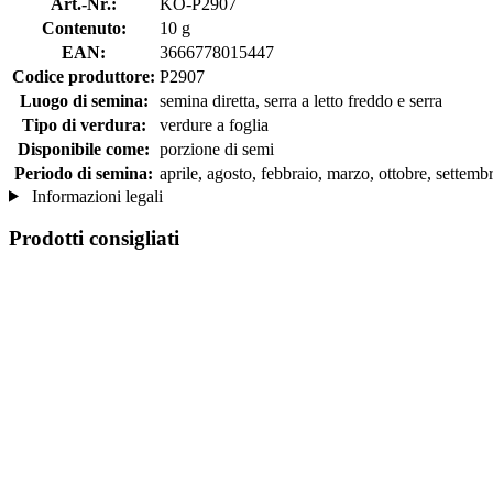
Art.-Nr.:
KO-P2907
Contenuto:
10 g
EAN:
3666778015447
Codice produttore:
P2907
Luogo di semina:
semina diretta, serra a letto freddo e serra
Tipo di verdura:
verdure a foglia
Disponibile come:
porzione di semi
Periodo di semina:
aprile, agosto, febbraio, marzo, ottobre, settemb
Informazioni legali
Prodotti consigliati