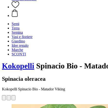
Semi
Terra
Semina
Vasi e fioriere
Giardino
Idee regalo
Marche
SCONTI
Kokopelli
Spinacio Bio - Matado
Spinacia oleracea
Kokopelli Spinacio Bio - Matador Viking