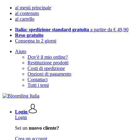
al menù principale
al contenuto
al carrello
Italia: spedizione standard gratuita
a partire da € 49,90
Reso gratuito
Consegna in 2 giorni
Aiuto
Dov'è il mio ordine?
Restituzione prodotti
Costi di spedizione
Opzioni di pagamento
Contattaci
Tutti i temi
Login
Login
Sei un
nuovo cliente?
Crea un account