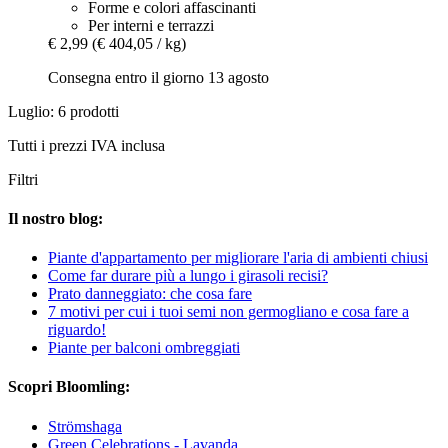
Forme e colori affascinanti
Per interni e terrazzi
€ 2,99
(€ 404,05 / kg)
Consegna entro il giorno 13 agosto
Luglio: 6 prodotti
Tutti i prezzi IVA inclusa
Filtri
Il nostro blog:
Piante d'appartamento per migliorare l'aria di ambienti chiusi
Come far durare più a lungo i girasoli recisi?
Prato danneggiato: che cosa fare
7 motivi per cui i tuoi semi non germogliano e cosa fare a
riguardo!
Piante per balconi ombreggiati
Scopri Bloomling:
Strömshaga
Green Celebrations - Lavanda