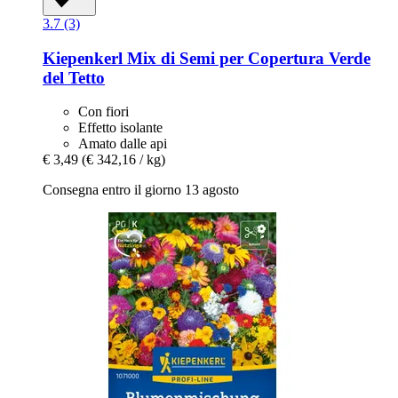
3.7 (3)
Kiepenkerl
Mix di Semi per Copertura Verde
del Tetto
Con fiori
Effetto isolante
Amato dalle api
€ 3,49
(€ 342,16 / kg)
Consegna entro il giorno 13 agosto