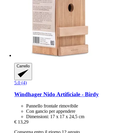
Carrello
5.0 (4)
Windhager
Nido Artificiale -​ Birdy
Pannello frontale rimovibile
Con gancio per appendere
Dimensioni: 17 x 17 x 24,5 cm
€ 13,29
Consegna entro il giorno 12 agosto