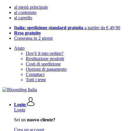
al menù principale
al contenuto
al carrello
Italia: spedizione standard gratuita
a partire da € 49,90
Reso gratuito
Consegna in 2 giorni
Aiuto
Dov'è il mio ordine?
Restituzione prodotti
Costi di spedizione
Opzioni di pagamento
Contattaci
Tutti i temi
Login
Login
Sei un
nuovo cliente?
Crea un account