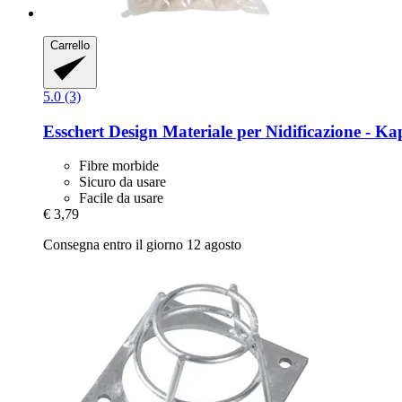
Carrello
5.0 (3)
Esschert Design
Materiale per Nidificazione -​ K
Fibre morbide
Sicuro da usare
Facile da usare
€ 3,79
Consegna entro il giorno 12 agosto