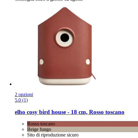
2 opzioni
5.0 (1)
elho
cosy bird house -​ 18 cm, Rosso toscano
Rosso toscano
Beige fungo
Sito di riproduzione sicuro