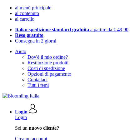
al menù principale
al contenuto
al carrello
Italia: spedizione standard gratuita
a partire da € 49,90
Reso gratuito
Consegna in 2 giorni
Aiuto
Dov'è il mio ordine?
Restituzione prodotti
Costi di spedizione
Opzioni di pagamento
Contattaci
Tutti i temi
Login
Login
Sei un
nuovo cliente?
Crea un account