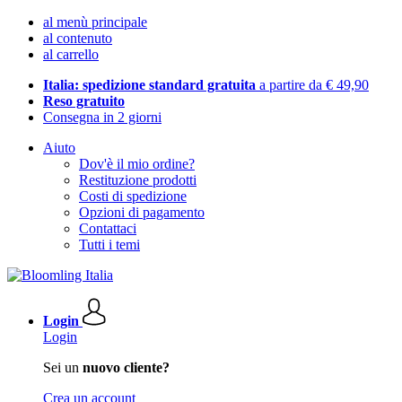
al menù principale
al contenuto
al carrello
Italia: spedizione standard gratuita
a partire da € 49,90
Reso gratuito
Consegna in 2 giorni
Aiuto
Dov'è il mio ordine?
Restituzione prodotti
Costi di spedizione
Opzioni di pagamento
Contattaci
Tutti i temi
Login
Login
Sei un
nuovo cliente?
Crea un account