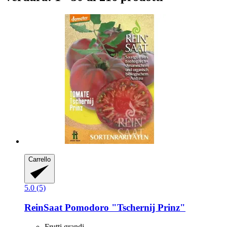
Carrello
5.0 (5)
ReinSaat
Pomodoro "Tschernij Prinz"
Frutti grandi