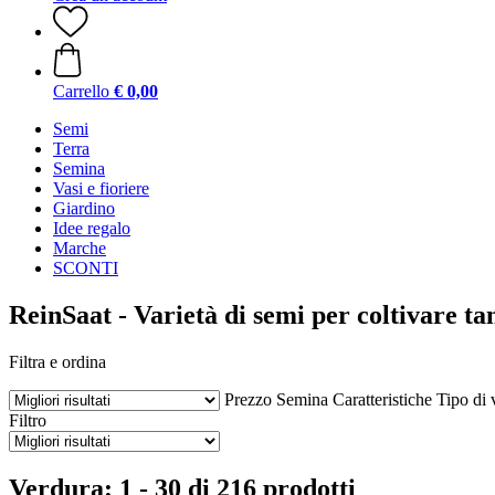
Carrello
€ 0,00
Semi
Terra
Semina
Vasi e fioriere
Giardino
Idee regalo
Marche
SCONTI
ReinSaat - Varietà di semi per coltivare ta
Filtra e ordina
Prezzo
Semina
Caratteristiche
Tipo di 
Filtro
Verdura: 1 - 30 di 216 prodotti