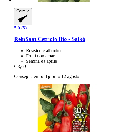
Carrello
5.0 (5)
ReinSaat
Cetriolo Bio -​ Saikó
Resistente all'oidio
Frutti non amari
Semina da aprile
€ 3,69
Consegna entro il giorno 12 agosto