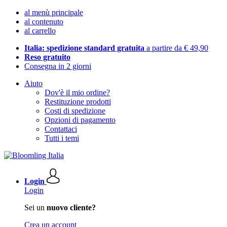
al menù principale
al contenuto
al carrello
Italia: spedizione standard gratuita
a partire da € 49,90
Reso gratuito
Consegna in 2 giorni
Aiuto
Dov'è il mio ordine?
Restituzione prodotti
Costi di spedizione
Opzioni di pagamento
Contattaci
Tutti i temi
Login
Login
Sei un
nuovo cliente?
Crea un account