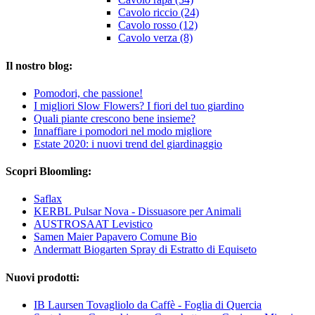
Cavolo riccio (24)
Cavolo rosso (12)
Cavolo verza (8)
Il nostro blog:
Pomodori, che passione!
I migliori Slow Flowers? I fiori del tuo giardino
Quali piante crescono bene insieme?
Innaffiare i pomodori nel modo migliore
Estate 2020: i nuovi trend del giardinaggio
Scopri Bloomling:
Saflax
KERBL Pulsar Nova - Dissuasore per Animali
AUSTROSAAT Levistico
Samen Maier Papavero Comune Bio
Andermatt Biogarten Spray di Estratto di Equiseto
Nuovi prodotti:
IB Laursen Tovagliolo da Caffè - Foglia di Quercia