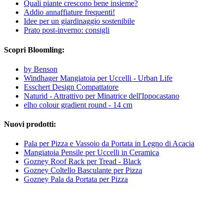
Quali piante crescono bene insieme?
Addio annaffiature frequenti!
Idee per un giardinaggio sostenibile
Prato post-inverno: consigli
Scopri Bloomling:
by Benson
Windhager Mangiatoia per Uccelli - Urban Life
Esschert Design Compattatore
Naturid - Attrattivo per Minatrice dell'Ippocastano
elho colour gradient round - 14 cm
Nuovi prodotti:
Pala per Pizza e Vassoio da Portata in Legno di Acacia
Mangiatoia Pensile per Uccelli in Ceramica
Gozney Roof Rack per Tread - Black
Gozney Coltello Basculante per Pizza
Gozney Pala da Portata per Pizza