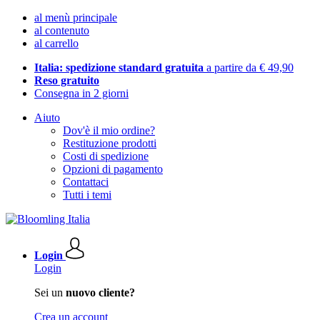
al menù principale
al contenuto
al carrello
Italia: spedizione standard gratuita
a partire da € 49,90
Reso gratuito
Consegna in 2 giorni
Aiuto
Dov'è il mio ordine?
Restituzione prodotti
Costi di spedizione
Opzioni di pagamento
Contattaci
Tutti i temi
Login
Login
Sei un
nuovo cliente?
Crea un account