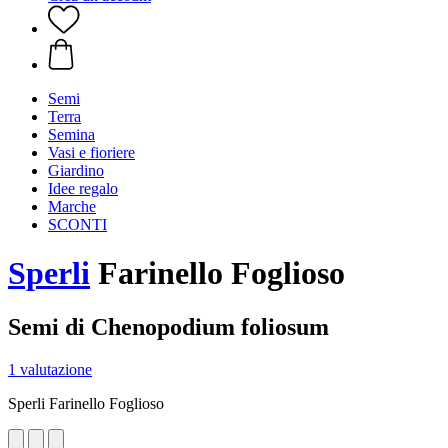
Semi
Terra
Semina
Vasi e fioriere
Giardino
Idee regalo
Marche
SCONTI
Sperli
Farinello Foglioso
Semi di Chenopodium foliosum
1 valutazione
Sperli Farinello Foglioso