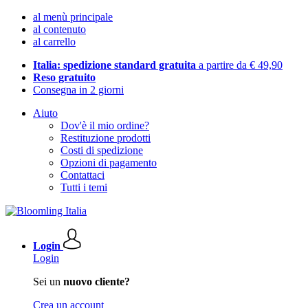
al menù principale
al contenuto
al carrello
Italia: spedizione standard gratuita
a partire da € 49,90
Reso gratuito
Consegna in 2 giorni
Aiuto
Dov'è il mio ordine?
Restituzione prodotti
Costi di spedizione
Opzioni di pagamento
Contattaci
Tutti i temi
Login
Login
Sei un
nuovo cliente?
Crea un account