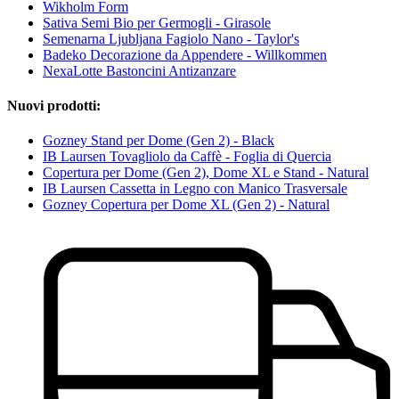
Wikholm Form
Sativa Semi Bio per Germogli - Girasole
Semenarna Ljubljana Fagiolo Nano - Taylor's
Badeko Decorazione da Appendere - Willkommen
NexaLotte Bastoncini Antizanzare
Nuovi prodotti:
Gozney Stand per Dome (Gen 2) - Black
IB Laursen Tovagliolo da Caffè - Foglia di Quercia
Copertura per Dome (Gen 2), Dome XL e Stand - Natural
IB Laursen Cassetta in Legno con Manico Trasversale
Gozney Copertura per Dome XL (Gen 2) - Natural