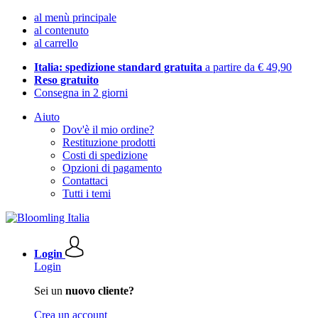
al menù principale
al contenuto
al carrello
Italia: spedizione standard gratuita
a partire da € 49,90
Reso gratuito
Consegna in 2 giorni
Aiuto
Dov'è il mio ordine?
Restituzione prodotti
Costi di spedizione
Opzioni di pagamento
Contattaci
Tutti i temi
Login
Login
Sei un
nuovo cliente?
Crea un account