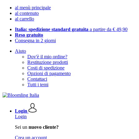
al menù principale
al contenuto
al carrello
Italia: spedizione standard gratuita
a partire da € 49,90
Reso gratuito
Consegna in 2 giorni
Aiuto
Dov'è il mio ordine?
Restituzione prodotti
Costi di spedizione
Opzioni di pagamento
Contattaci
Tutti i temi
Login
Login
Sei un
nuovo cliente?
Crea un account