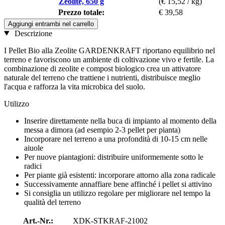
Zeolite, 650 g
(€ 15,52 / kg)
Prezzo totale:
€ 39,58
Aggiungi entrambi nel carrello
Descrizione
I Pellet Bio alla Zeolite GARDENKRAFT riportano equilibrio nel
terreno e favoriscono un ambiente di coltivazione vivo e fertile. La
combinazione di zeolite e compost biologico crea un attivatore
naturale del terreno che trattiene i nutrienti, distribuisce meglio
l'acqua e rafforza la vita microbica del suolo.
Utilizzo
Inserire direttamente nella buca di impianto al momento della
messa a dimora (ad esempio 2-3 pellet per pianta)
Incorporare nel terreno a una profondità di 10-15 cm nelle
aiuole
Per nuove piantagioni: distribuire uniformemente sotto le
radici
Per piante già esistenti: incorporare attorno alla zona radicale
Successivamente annaffiare bene affinché i pellet si attivino
Si consiglia un utilizzo regolare per migliorare nel tempo la
qualità del terreno
Art.-Nr.:
XDK-STKRAF-21002