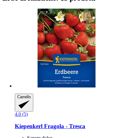
Carrello
4.0 (5)
Kiepenkerl
Fragola -​ Tresca
Sapore dolce