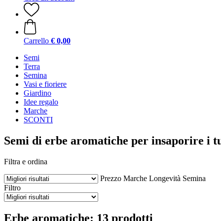
Carrello
€ 0,00
Semi
Terra
Semina
Vasi e fioriere
Giardino
Idee regalo
Marche
SCONTI
Semi di erbe aromatiche per insaporire i tu
Filtra e ordina
Prezzo
Marche
Longevità
Semina
Filtro
Erbe aromatiche: 13 prodotti