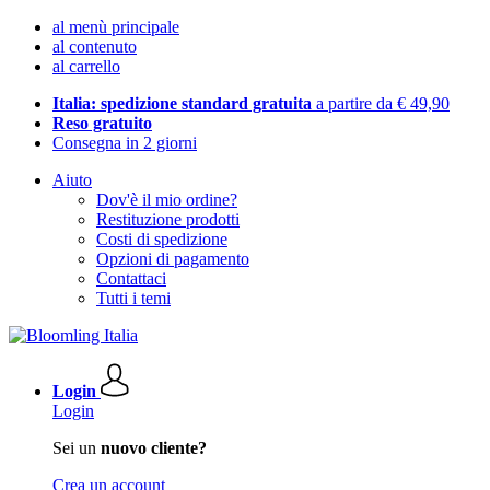
al menù principale
al contenuto
al carrello
Italia: spedizione standard gratuita
a partire da € 49,90
Reso gratuito
Consegna in 2 giorni
Aiuto
Dov'è il mio ordine?
Restituzione prodotti
Costi di spedizione
Opzioni di pagamento
Contattaci
Tutti i temi
Login
Login
Sei un
nuovo cliente?
Crea un account